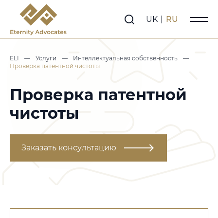
UK
|
RU
ELI
—
Услуги
—
Интеллектуальная собственность
—
Проверка патентной чистоты
Проверка патентной
чистоты
Заказать консультацию