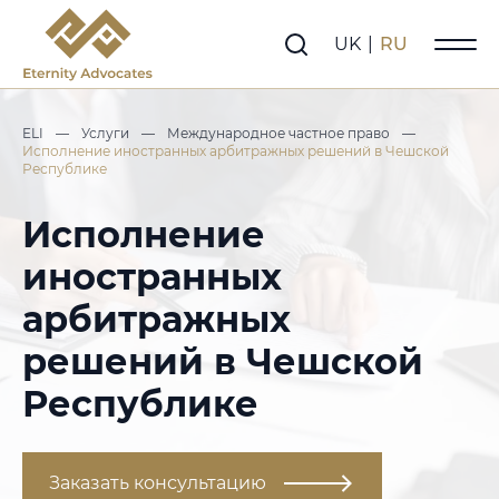
UK
|
RU
ELI
—
Услуги
—
Международное частное право
—
Исполнение иностранных арбитражных решений в Чешской
Республике
Исполнение
иностранных
арбитражных
решений в Чешской
Республике
Заказать консультацию