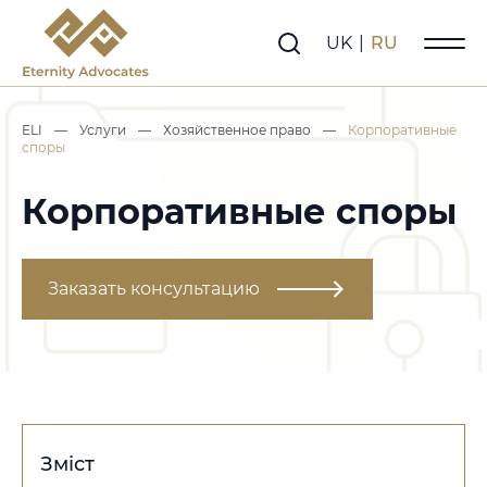
UK
|
RU
ELI
—
Услуги
—
Хозяйственное право
—
Корпоративные
споры
Корпоративные споры
Заказать консультацию
Зміст