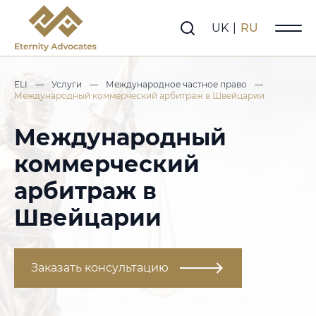
UK
|
RU
ELI
—
Услуги
—
Международное частное право
—
Международный коммерческий арбитраж в Швейцарии
Международный
коммерческий
арбитраж в
Швейцарии
Заказать консультацию