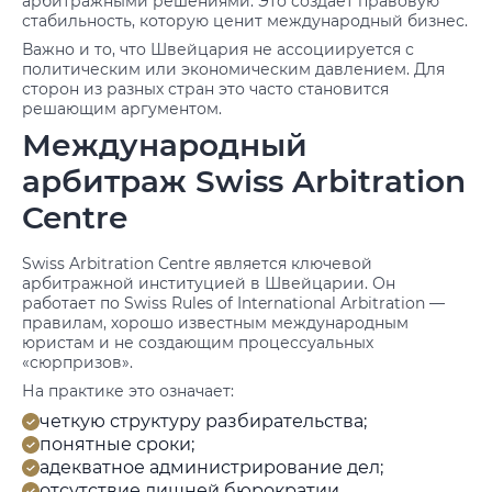
арбитражными решениями. Это создает правовую
стабильность, которую ценит международный бизнес.
Важно и то, что Швейцария не ассоциируется с
политическим или экономическим давлением. Для
сторон из разных стран это часто становится
решающим аргументом.
Международный
арбитраж Swiss Arbitration
Centre
Swiss Arbitration Centre является ключевой
арбитражной институцией в Швейцарии. Он
работает по Swiss Rules of International Arbitration —
правилам, хорошо известным международным
юристам и не создающим процессуальных
«сюрпризов».
На практике это означает:
четкую структуру разбирательства;
понятные сроки;
адекватное администрирование дел;
отсутствие лишней бюрократии.