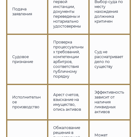
первой
Выбор суда по
инстанции,
месту
Подача
документы
нахождения
заявления
переведены и
должника
нотариально
критичен
удостоверены
Проверка
процессуальны
х требований,
Суд не
Судовое
компетенции
рассматривает
признание
арбитров,
дело по
соответствия
существу
публичному
порядку
Эффективность
Арест счетов,
Исполнительн
зависит от
взыскание на
ое
наличия
имущество,
производство
ликвидных
опись активов
активов
Обжалование
решения в
Может