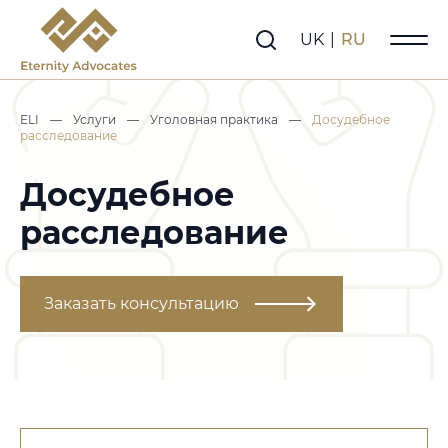
UK
|
RU
ELI
—
Услуги
—
Уголовная практика
—
Досудебное
расследование
Досудебное
расследование
Заказать консультацию