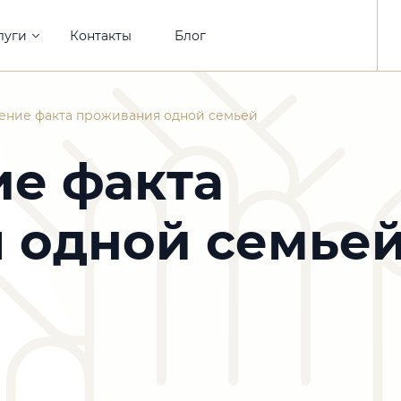
луги
Контакты
Блог
ение факта проживания одной семьей
ие факта
 одной семье