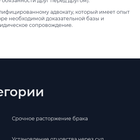
обязанности друг перед другом).
алифицированному адвокату, который имеет опыт
оре необходимой доказательной базы и
ридическое сопровождение.
тегории
Срочное расторжение брака
Установление отцовства через суд