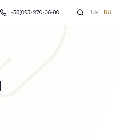
+38(093) 970-06-80
UK
|
RU
й