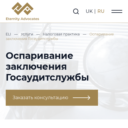
UK
|
RU
ELI
—
Услуги
—
Налоговая практика
—
Оспаривание
заключения Госаудитслужбы
Оспаривание
заключения
Госаудитслужбы
Заказать консультацию