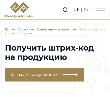
UK
|
RU
ELI
—
Услуги
—
Хозяйственное право
—
Получить штрих-
код на продукцию
Получить штрих-код
на продукцию
Заказать консультацию