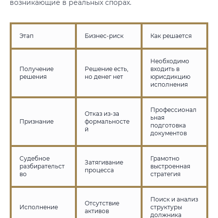
возникающие в реальных спорах.
Этап
Бизнес-риск
Как решается
Необходимо
Получение
Решение есть,
входить в
решения
но денег нет
юрисдикцию
исполнения
Профессионал
Отказ из-за
ьная
Признание
формальносте
подготовка
й
документов
Судебное
Грамотно
Затягивание
разбирательст
выстроенная
процесса
во
стратегия
Поиск и анализ
Отсутствие
Исполнение
структуры
активов
должника