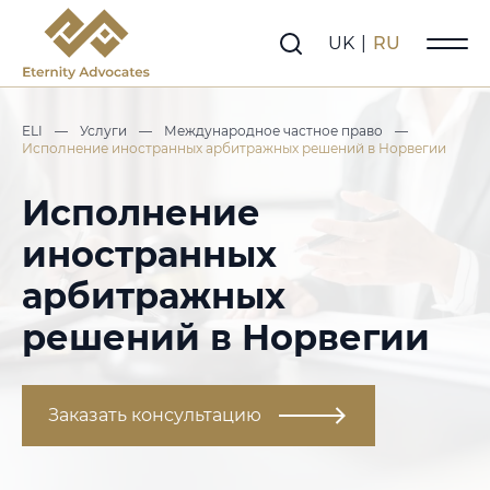
UK
|
RU
ELI
—
Услуги
—
Международное частное право
—
Исполнение иностранных арбитражных решений в Норвегии
Исполнение
иностранных
арбитражных
решений в Норвегии
Заказать консультацию