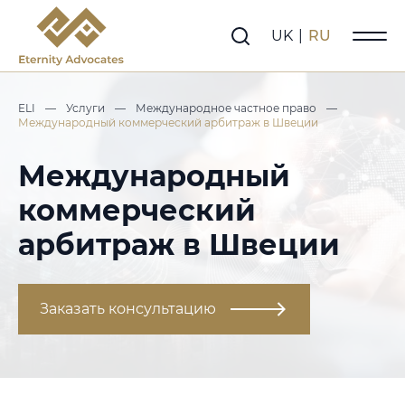
UK
|
RU
ELI
—
Услуги
—
Международное частное право
—
Международный коммерческий арбитраж в Швеции
Международный
коммерческий
арбитраж в Швеции
Заказать консультацию