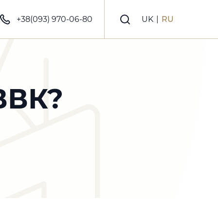
+38(093) 970-06-80
UK
|
RU
ВВК?