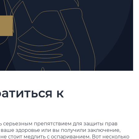
атиться к
ь серьезным препятствием для защиты прав
 ваше здоровье или вы получили заключение,
 не стоит медлить с оспариванием. Вот несколько