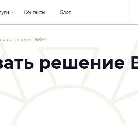
луги
Контакты
Блог
овать решение ВВК?
вать решение 