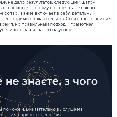
ВК не дало результатов, следующим шагом
ыть сложным, поэтому на этом этапе важно
е оспаривание включает в себя детальный
х необходимых доказательств. Стоит подготовиться
 время, но правильный подход и грамотная
увеличить ваши шансы на успех.
 не знаєте, з чого
мы поможем. Внимательно выслушаем,
едложим варианты решения.