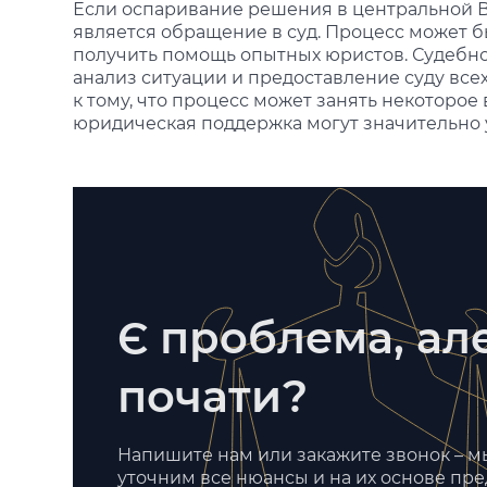
Если оспаривание решения в центральной В
является обращение в суд. Процесс может б
получить помощь опытных юристов. Судебно
анализ ситуации и предоставление суду все
к тому, что процесс может занять некоторое
юридическая поддержка могут значительно 
Є проблема, але
почати?
Напишите нам или закажите звонок – 
уточним все нюансы и на их основе пр