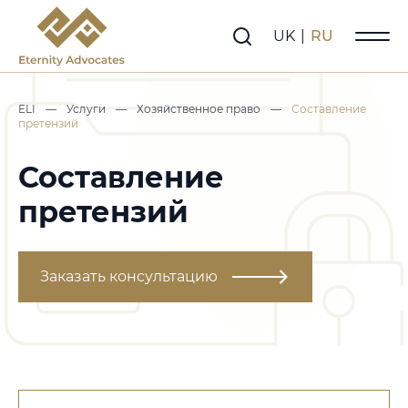
UK
|
RU
ELI
—
Услуги
—
Хозяйственное право
—
Составление
претензий
Составление
претензий
Заказать консультацию