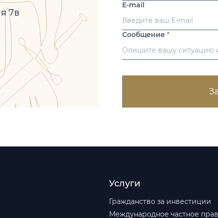
E-mail
ая 7в
Сообщение
*
З
Услуги
Гражданство за инвестиции
Международное частное пра