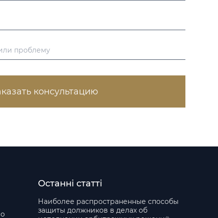
аказать консультацию
Останні статті
Наиболее распространенные способы
защиты должников в делах об
во