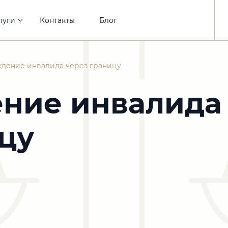
луги
Контакты
Блог
дение инвалида через границу
ние инвалида
цу