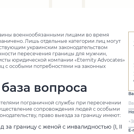
раины военнообязанными лицами во время
раничено. Лишь отдельные категории лиц могут
йствующим украинским законодательством
енности пересечения границы для мужчин,
сты юридической компании «Eternity Advocates»
иц с особыми потребностями на законных
 база вопроса
В
ителями пограничной службы при пересечении
 осуществление сопровождения людей с особыми
Но
нодательству, право выезда за границу имеют:
за границу с женой с инвалидностью (I, II
E-