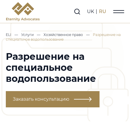
UK
|
RU
ELI
—
Услуги
—
Хозяйственное право
—
Разрешение на
специальное водопользование
Разрешение на
специальное
водопользование
Заказать консультацию