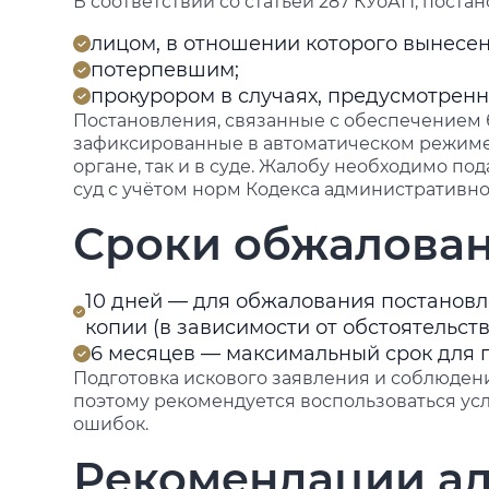
В соответствии со статьей 287 КУоАП, пост
лицом, в отношении которого вынесе
потерпевшим;
прокурором в случаях, предусмотрен
Постановления, связанные с обеспечением
зафиксированные в автоматическом режиме
органе, так и в суде. Жалобу необходимо п
суд с учётом норм Кодекса административно
Сроки обжалован
10 дней — для обжалования постановл
копии (в зависимости от обстоятельст
6 месяцев — максимальный срок для п
Подготовка искового заявления и соблюдени
поэтому рекомендуется воспользоваться усл
ошибок.
Рекомендации ад