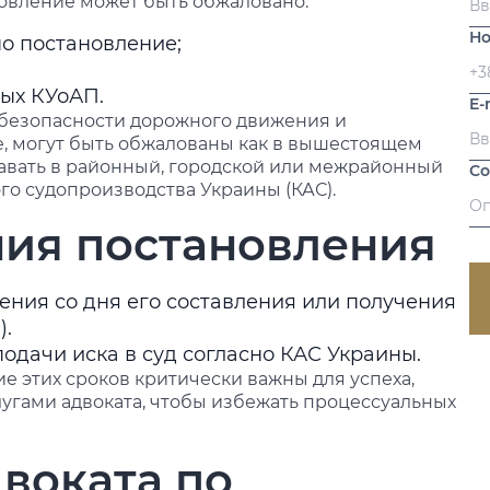
ановление может быть обжаловано:
Но
но постановление;
ных КУоАП.
E-
 безопасности дорожного движения и
, могут быть обжалованы как в вышестоящем
одавать в районный, городской или межрайонный
С
го судопроизводства Украины (КАС).
ия постановления
ения со дня его составления или получения
в).
одачи иска в суд согласно КАС Украины.
е этих сроков критически важны для успеха,
угами адвоката, чтобы избежать процессуальных
воката по