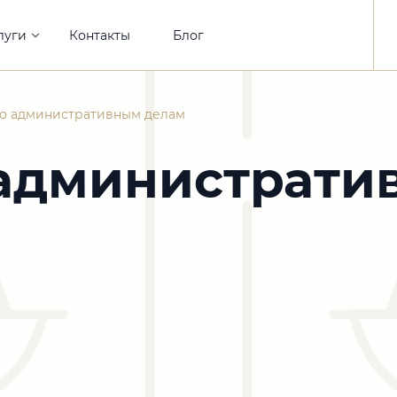
луги
Контакты
Блог
по административным делам
 администрат