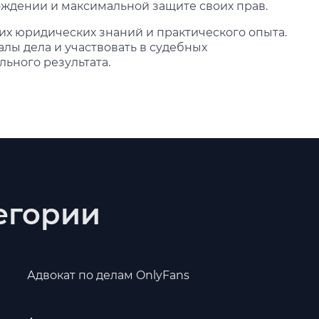
ждении и максимальной защите своих прав.
их юридических знаний и практического опыта.
лы дела и участвовать в судебных
льного результата.
тегории
Адвокат по делам OnlyFans