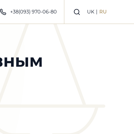
+38(093) 970-06-80
UK
|
RU
ивным