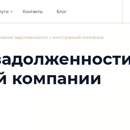
луги
Контакты
Блог
скание задолженности с иностранной компании
задолженности
й компании