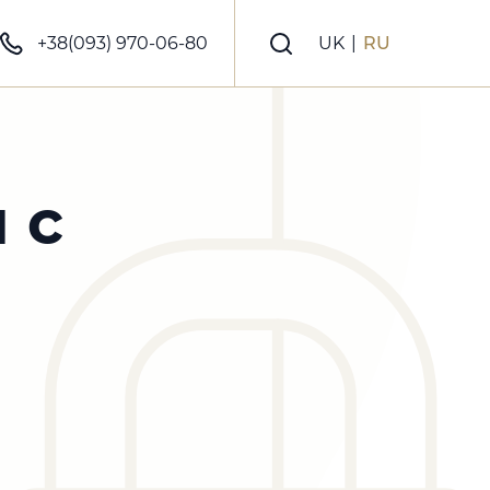
+38(093) 970-06-80
UK
|
RU
 с