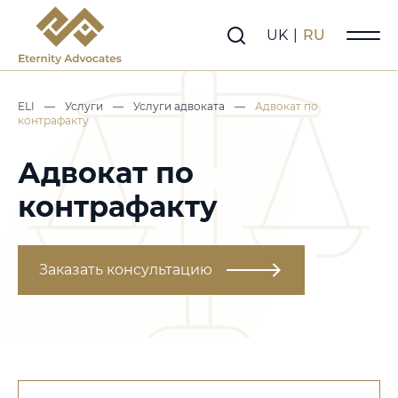
UK
|
RU
ELI
—
Услуги
—
Услуги адвоката
—
Адвокат по
контрафакту
Адвокат по
контрафакту
Заказать консультацию