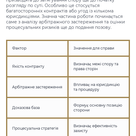
призводять до затягування спору ще до початку
розгляду по суті. Особливо це стосується
багатосторонніх контрактів або угод із кількома
юрисдикціями. Значна частина роботи починається
саме з аналізу арбітражного застереження та оцінки
процесуальних ризиків ще до подання позову.
Фактор
Значення для справи
Визначає межі спору та
Якість контракту
права сторін
Впливає на юрисдикцію
Арбітражне застереження
та процедуру
Формує основну позицію
Доказова база
сторони
Визначає ефективність
Процесуальна стратегія
захисту