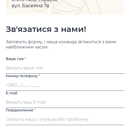
вул. Басейна 7в
Зв'язатися з нами!
Заповніть форму, і наша команда зв'яжиться з вами
найближчим часом.
Ваше іʼмя
*
Номер телефону
*
E-mail
Повідомлення
*