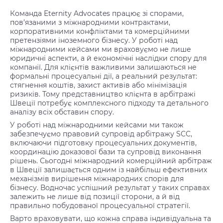
Команда Eternity Advocates працює зі спорами,
пов’язаними з міжнародними контрактами,
корпоративними конфліктами та комерційними
претензіями іноземного бізнесу. У роботі над
міжнародними кейсами ми враховуємо не лише
юридичні аспекти, а й економічні наслідки спору для
компанії. Для клієнтів важливими залишаються не
формальні процесуальні дії, а реальний результат:
стягнення коштів, захист активів або мінімізація
ризиків. Тому представництво клієнта в арбітражі
Швеції потребує комплексного підходу та детального
аналізу всіх обставин спору.
У роботі над міжнародними кейсами ми також
забезпечуємо правовий супровід арбітражу SCC,
включаючи підготовку процесуальних документів,
координацію доказової бази та супровід виконання
рішень. Сьогодні міжнародний комерційний арбітраж
в Швеції залишається одним із найбільш ефективних
механізмів вирішення міжнародних спорів для
бізнесу. Водночас успішний результат у таких справах
залежить не лише від позиції сторони, а й від
правильно побудованої процесуальної стратегії.
Варто враховувати, що кожна справа індивідуальна та