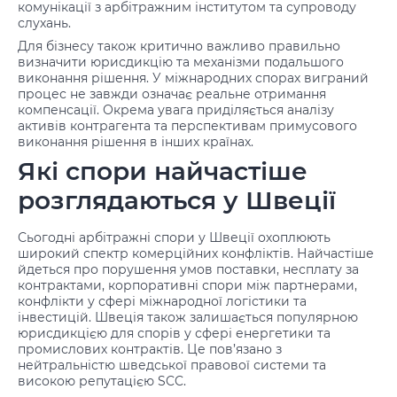
комунікації з арбітражним інститутом та супроводу
слухань.
Для бізнесу також критично важливо правильно
визначити юрисдикцію та механізми подальшого
виконання рішення. У міжнародних спорах виграний
процес не завжди означає реальне отримання
компенсації. Окрема увага приділяється аналізу
активів контрагента та перспективам примусового
виконання рішення в інших країнах.
Які спори найчастіше
розглядаються у Швеції
Сьогодні арбітражні спори у Швеції охоплюють
широкий спектр комерційних конфліктів. Найчастіше
йдеться про порушення умов поставки, несплату за
контрактами, корпоративні спори між партнерами,
конфлікти у сфері міжнародної логістики та
інвестицій. Швеція також залишається популярною
юрисдикцією для спорів у сфері енергетики та
промислових контрактів. Це пов’язано з
нейтральністю шведської правової системи та
високою репутацією SCC.