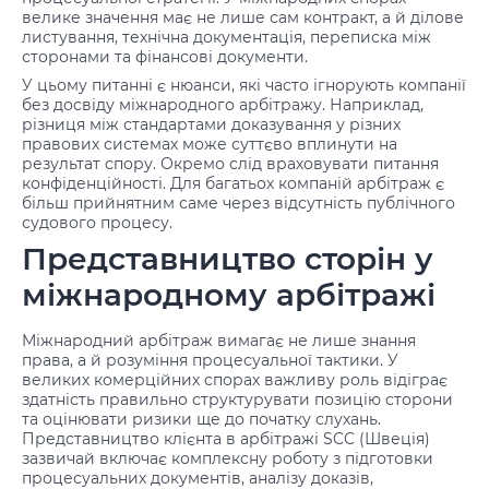
велике значення має не лише сам контракт, а й ділове
листування, технічна документація, переписка між
сторонами та фінансові документи.
У цьому питанні є нюанси, які часто ігнорують компанії
без досвіду міжнародного арбітражу. Наприклад,
різниця між стандартами доказування у різних
правових системах може суттєво вплинути на
результат спору. Окремо слід враховувати питання
конфіденційності. Для багатьох компаній арбітраж є
більш прийнятним саме через відсутність публічного
судового процесу.
Представництво сторін у
міжнародному арбітражі
Міжнародний арбітраж вимагає не лише знання
права, а й розуміння процесуальної тактики. У
великих комерційних спорах важливу роль відіграє
здатність правильно структурувати позицію сторони
та оцінювати ризики ще до початку слухань.
Представництво клієнта в арбітражі SCC (Швеція)
зазвичай включає комплексну роботу з підготовки
процесуальних документів, аналізу доказів,