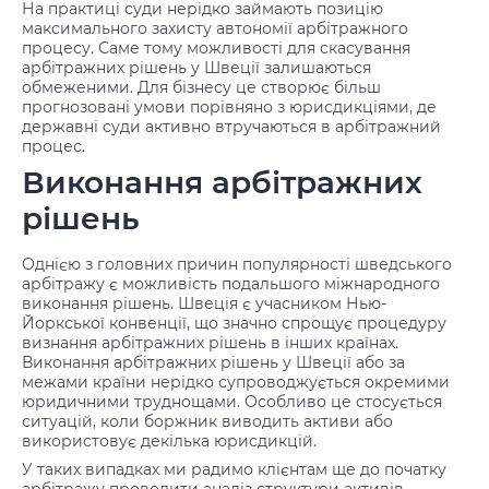
На практиці суди нерідко займають позицію
максимального захисту автономії арбітражного
процесу. Саме тому можливості для скасування
арбітражних рішень у Швеції залишаються
обмеженими. Для бізнесу це створює більш
прогнозовані умови порівняно з юрисдикціями, де
державні суди активно втручаються в арбітражний
процес.
Виконання арбітражних
рішень
Однією з головних причин популярності шведського
арбітражу є можливість подальшого міжнародного
виконання рішень. Швеція є учасником Нью-
Йоркської конвенції, що значно спрощує процедуру
визнання арбітражних рішень в інших країнах.
Виконання арбітражних рішень у Швеції або за
межами країни нерідко супроводжується окремими
юридичними труднощами. Особливо це стосується
ситуацій, коли боржник виводить активи або
використовує декілька юрисдикцій.
У таких випадках ми радимо клієнтам ще до початку