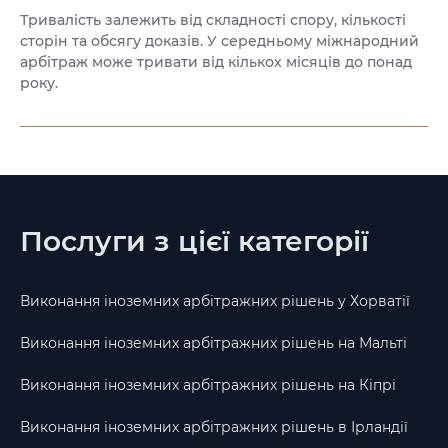
Тривалість залежить від складності спору, кількості
сторін та обсягу доказів. У середньому міжнародний
арбітраж може тривати від кількох місяців до понад
року.
Послуги з цієї категорії
Виконання іноземних арбітражних рішень у Хорватії
Виконання іноземних арбітражних рішень на Мальті
Виконання іноземних арбітражних рішень на Кіпрі
Виконання іноземних арбітражних рішень в Ірландії