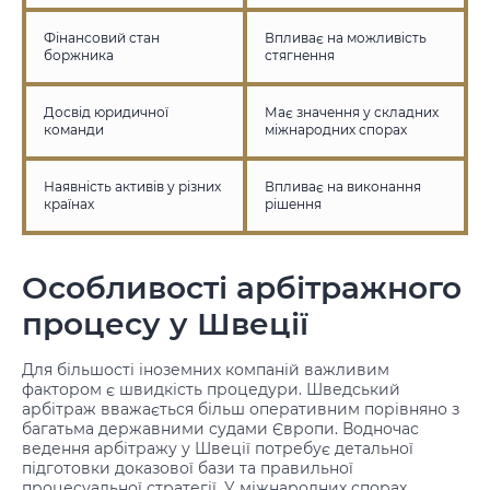
Фінансовий стан
Впливає на можливість
боржника
стягнення
Досвід юридичної
Має значення у складних
команди
міжнародних спорах
Наявність активів у різних
Впливає на виконання
країнах
рішення
Особливості арбітражного
процесу у Швеції
Для більшості іноземних компаній важливим
фактором є швидкість процедури. Шведський
арбітраж вважається більш оперативним порівняно з
багатьма державними судами Європи. Водночас
ведення арбітражу у Швеції потребує детальної
підготовки доказової бази та правильної
процесуальної стратегії. У міжнародних спорах