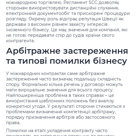
міжнародною торгівлею. Регламент SCC дозволяє
сторонам використовувати дистанційні слухання,
електронний документообіг та прискорені процедури
розгляду. Окрему роль відіграє репутація Швеції як
держави з високим рівнем захисту інтересів
іноземного бізнесу. Це має значення для компаній, які
не готові передавати спір до судів країни свого
контрагента.
Арбітражне застереження
та типові помилки бізнесу
У міжнародних контрактах саме арбітражне
застереження часто визначає подальшу складність
спору. Формально кілька речень у договорі можуть
мати вирішальне значення для всього процесу.
Найпоширеніша проблема в таких справах – це
використання шаблонних положень без аналізу
конкретної угоди. У результаті сторони стикаються з
проблемами визначення компетенції арбітражу,
порядку призначення арбітрів або застосовного
права.
Помилки на етапі укладення контракту часто