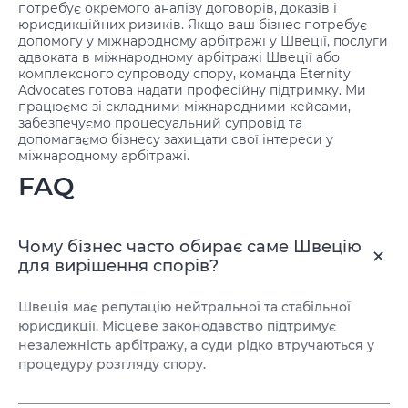
потребує окремого аналізу договорів, доказів і
юрисдикційних ризиків. Якщо ваш бізнес потребує
допомогу у міжнародному арбітражі у Швеції, послуги
адвоката в міжнародному арбітражі Швеції або
комплексного супроводу спору, команда Eternity
Advocates готова надати професійну підтримку. Ми
працюємо зі складними міжнародними кейсами,
забезпечуємо процесуальний супровід та
допомагаємо бізнесу захищати свої інтереси у
міжнародному арбітражі.
FAQ
Чому бізнес часто обирає саме Швецію
для вирішення спорів?
Швеція має репутацію нейтральної та стабільної
юрисдикції. Місцеве законодавство підтримує
незалежність арбітражу, а суди рідко втручаються у
процедуру розгляду спору.