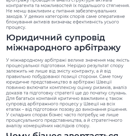
арбітражу проводити аналіз структури активів
контрагента та можливостей їх подальшого стягнення.
Не менш важливим є питання забезпечувальних
заходів. У деяких категоріях спорів саме оперативне
блокування активів визначає ефективність усього
процесу.
Юридичний супровід
міжнародного арбітражу
У міжнародному арбітражі велике значення має якість
процесуальної підготовки. Нерідко результат спору
залежить не лише від змісту контракту, а й від
правильно побудованої позиції сторони. Саме тому
юридичне представництво в арбітражі Швеції
повинно включати комплексну оцінку ризиків, аналіз
доказів та підготовку стратегії ще до початку слухань.
Для багатьох компаній критично важливим є також
супровід арбітражного процесу у Швеції на всіх
етапах – від підготовки позову до виконання рішення.
У складних спорах бізнес часто потребує не лише
процесуального представництва, а й стратегічного
аналізу комерційних наслідків спору.
Чому бізнес звертається