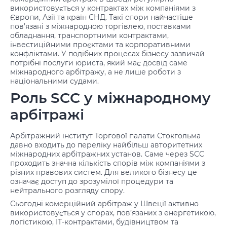
використовується у контрактах між компаніями з
Європи, Азії та країн СНД. Такі спори найчастіше
пов’язані з міжнародною торгівлею, поставками
обладнання, транспортними контрактами,
інвестиційними проєктами та корпоративними
конфліктами. У подібних процесах бізнесу зазвичай
потрібні
послуги юриста
, який має досвід саме
міжнародного арбітражу, а не лише роботи з
національними судами.
Роль SCC у міжнародному
арбітражі
Арбітражний інститут Торгової палати Стокгольма
давно входить до переліку найбільш авторитетних
міжнародних арбітражних установ. Саме через SCC
проходить значна кількість спорів між компаніями з
різних правових систем. Для великого бізнесу це
означає доступ до зрозумілої процедури та
нейтрального розгляду спору.
Сьогодні комерційний арбітраж у Швеції активно
використовується у спорах, пов’язаних з енергетикою,
логістикою, ІТ-контрактами, будівництвом та