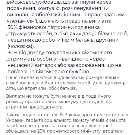
військовослужбовців, що загинули через
поранення, контузію, розчленування чи
виконання обов’язків; іншим непрацездатним
членам сім’ї, що мають право на виплати;
50% фінансової підтримки годівника
отримують особи, в сім’ї яких двоє і більше осіб,
нездатних до роботи (крім батьків, дружини
(чоловіка)).
30% від доходу годувальника-військового
отримують особи з інвалідністю через
нещасний випадок або захворювання, що не
пов’язані з військовою службою.
Пенсії виплачуються в однаковому розмірі членам
сімей інвалідів війни та членам сімей, у складі яких є
діти, що втратили обох батьків.
Виплати не можуть бути нижче від подвійного
розміру прожиткового мінімуму для людей, що
втратили працездатність.
Також, згідно зі статтею 15 Закону про статус ветеранів
України, гарантії соціального захисту членів сімейств
загиблих ветеранів та захисників країни, пенсії
збільшили на 25% прожиткового мінімуму, втратили