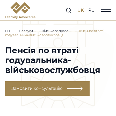
UK
|
RU
ELI
—
Послуги
—
Військове право
—
Пенсія по втраті
годувальника-військовослужбовця
Пенсія по втраті
годувальника-
військовослужбовця
Замовити консультацію