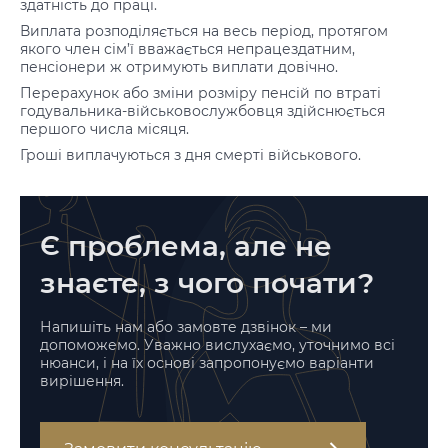
здатність до праці.
Виплата розподіляється на весь період, протягом
якого член сім’ї вважається непрацездатним,
пенсіонери ж отримують виплати довічно.
Перерахунок або зміни розміру пенсій по втраті
годувальника-військовослужбовця здійснюється
першого числа місяця.
Гроші виплачуються з дня смерті військового.
Є проблема, але не
знаєте, з чого почати?
Напишіть нам або замовте дзвінок – ми
допоможемо. Уважно вислухаємо, уточнимо всі
нюанси, і на їх основі запропонуємо варіанти
вирішення.