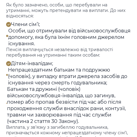
Як було зазначено, особи, що перебували на
утриманні, можуть претендувати на виплати. До них
відносяться:
Члени сім’ї;
Особи, що отримували від військовослужбовця
допомогу, яка була їхнім головним джерелом
існування.
Пенсія виплачується незалежно від тривалості
перебування на утриманні таким особам:
Дітям-інвалідам;
Непрацездатним батькам та подружжю
(чоловік), у випадку втрати джерела засобів до
існування через смерть годувальника;
Батькам та дружині (чоловік)
військовослужбовця-інваліда, що загинув,
помер або пропав безвісти під час або після
проходження служби внаслідок рани, контузії,
травми чи захворювання під час служби
(частина 2 стаття 30 Закону).
Виплата, у зв’язку з загибеллю годувальника,
призначається кожному непрацездатному члену сім’ї,