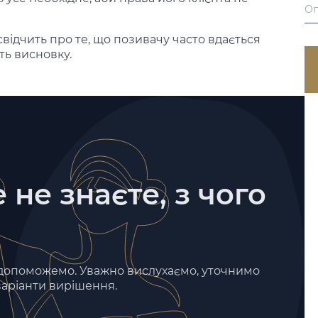
ідчить про те, що позивачу часто вдається
ть висновку.
 не знаєте, з чого
 допоможемо. Уважно вислухаємо, уточнимо
 варіанти вирішення.