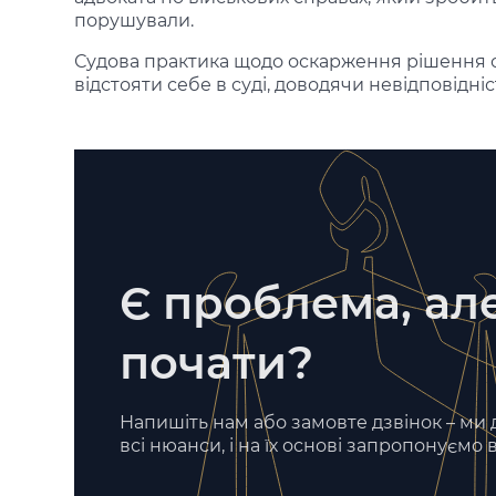
порушували.
Судова практика щодо оскарження рішення св
відстояти себе в суді, доводячи невідповідніс
Є проблема, але
почати?
Напишіть нам або замовте дзвінок – ми
всі нюанси, і на їх основі запропонуємо