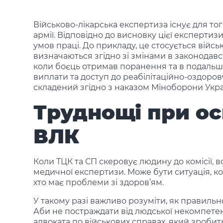
Військово-лікарська експертиза існує для то
армії. Відповідно до висновку цієї експерт
умов праці. До прикладу, це стосується війсь
визначаються згідно зі змінами в законодавст
коли боєць отримав поранення та в подальшо
виплати та доступ до реабілітаційно-оздоров
складений згідно з наказом Міноборони Укра
Труднощі при о
ВЛК
Коли ТЦК та СП скеровує людину до комісії,
медичної експертизи. Може бути ситуація, ко
хто має проблеми зі здоров’ям.
У такому разі важливо розуміти, як правильн
Аби не постраждати від людської некомпете
адвоката по військових справах, який зробить