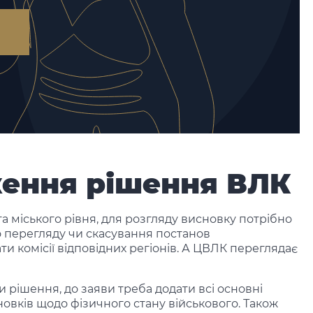
ження рішення ВЛК
та міського рівня, для розгляду висновку потрібно
о перегляду чи скасування постанов
и комісії відповідних регіонів. А ЦВЛК переглядає
и рішення, до заяви треба додати всі основні
овків щодо фізичного стану військового. Також