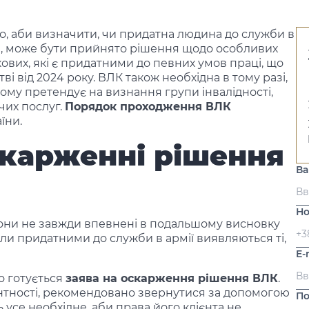
го, аби визначити, чи придатна людина до служби в
изи, може бути прийнято рішення щодо особливих
кових, які є придатними до певних умов праці, що
ві від 2024 року. ВЛК також необхідна в тому разі,
му претендує на визнання групи інвалідності,
чих послуг.
Порядок проходження ВЛК
їни.
скарженні рішення
Ва
Но
 вони не завжди впевнені в подальшому висновку
ли придатними до служби в армії виявляються ті,
E-
о готується
заява на оскарження рішення ВЛК
.
нтності, рекомендовано звернутися за допомогою
По
 усе необхідне, аби права його клієнта не