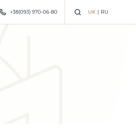
+38(093) 970-06-80
UK
|
RU