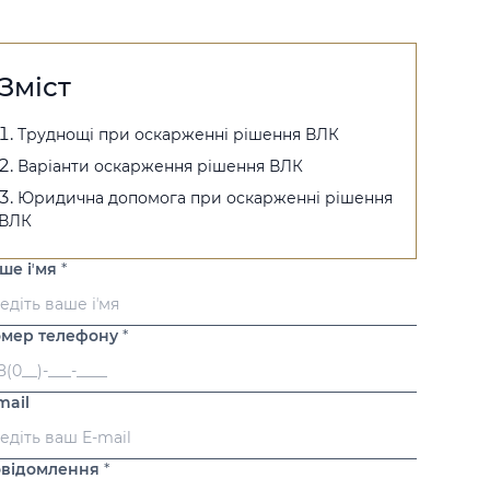
Зміст
Труднощі при оскарженні рішення ВЛК
Варіанти оскарження рішення ВЛК
Юридична допомога при оскарженні рішення
ВЛК
ше іʼмя
*
мер телефону
*
mail
відомлення
*