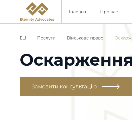
Головна
Про нас
ELI
—
Послуги
—
Військове право
—
Оскарж
Оскарження
Замовити консультацію