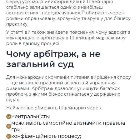
Серед усіх можливих юрисдикцій Швейцарія
стабільно залишається однією з найбільш
авторитетних і передбачуваних. Її обирають через
роками опрацьовану, зрозумілу та зручну для бізнесу
практику.
У статті ви також знайдете пояснення, чому адвокат з
міжнародного арбітражу в Швейцарії має важливу
роль в даному процесі.
Чому арбітраж, а не
загальний суд
Для міжнародних компаній питання вирішення спору
— це не лише правовий аспект, а й управління
ризиками. Арбітраж дозволяє уникнути багатьох
проблем, з якими бізнес стикається у державних
судах.
Найчастіше обирають Швейцарію через:
нейтральність;
можливість самостійно визначити правила
гри;
конфіденційність процесу;