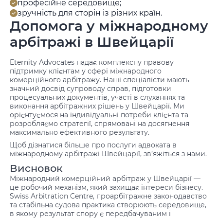
професійне середовище;
зручність для сторін із різних країн.
Допомога у міжнародному
арбітражі в Швейцарії
Eternity Advocates надає комплексну правову
підтримку клієнтам у сфері міжнародного
комерційного арбітражу. Наші спеціалісти мають
значний досвід супроводу справ, підготовки
процесуальних документів, участі в слуханнях та
виконання арбітражних рішень у Швейцарії. Ми
орієнтуємося на індивідуальні потреби клієнта та
розробляємо стратегії, спрямовані на досягнення
максимально ефективного результату.
Щоб дізнатися більше про
послуги адвоката
в
міжнародному арбітражі Швейцарії, зв’яжіться з нами.
Висновок
Міжнародний комерційний арбітраж у Швейцарії —
це робочий механізм, який захищає інтереси бізнесу.
Swiss Arbitration Centre, проарбітражне законодавство
та стабільна судова практика створюють середовище,
в якому результат спору є передбачуваним і