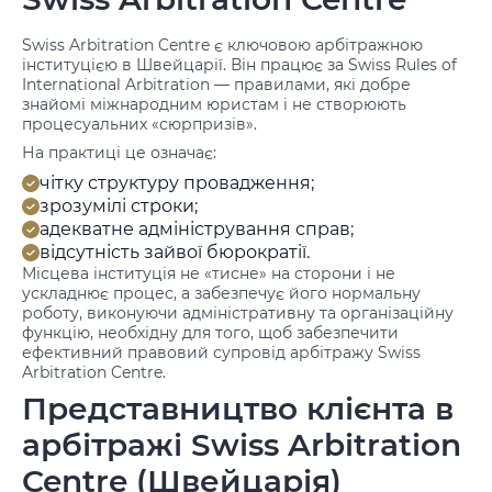
Swiss Arbitration Centre є ключовою арбітражною
інституцією в Швейцарії. Він працює за Swiss Rules of
International Arbitration — правилами, які добре
знайомі міжнародним юристам і не створюють
процесуальних «сюрпризів».
На практиці це означає:
чітку структуру провадження;
зрозумілі строки;
адекватне адміністрування справ;
відсутність зайвої бюрократії.
Місцева інституція не «тисне» на сторони і не
ускладнює процес, а забезпечує його нормальну
роботу, виконуючи адміністративну та організаційну
функцію, необхідну для того, щоб забезпечити
ефективний правовий супровід арбітражу Swiss
Arbitration Centre.
Представництво клієнта в
арбітражі Swiss Arbitration
Centre (Швейцарія)