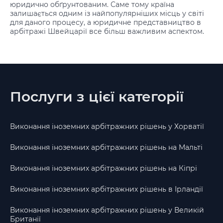
юридично обґрунтованим. Саме тому країна
залишається одним із найпопулярніших місць у світі
для даного процесу, а юридичне представництво в
арбітражі Швейцарії все більш важливим аспектом.
Послуги з цієї категорії
Виконання іноземних арбітражних рішень у Хорватії
Виконання іноземних арбітражних рішень на Мальті
Виконання іноземних арбітражних рішень на Кіпрі
Виконання іноземних арбітражних рішень в Ірландії
Виконання іноземних арбітражних рішень у Великій
Британії