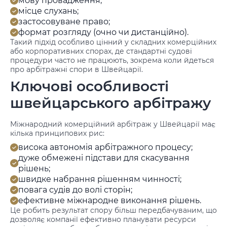
мову провадження;
місце слухань;
застосовуване право;
формат розгляду (очно чи дистанційно).
Такий підхід особливо цінний у складних комерційних
або корпоративних спорах, де стандартні судові
процедури часто не працюють, зокрема коли йдеться
про арбітражні спори в Швейцарії.
Ключові особливості
швейцарського арбітражу
Міжнародний комерційний арбітраж у Швейцарії має
кілька принципових рис:
висока автономія арбітражного процесу;
дуже обмежені підстави для скасування
рішень;
швидке набрання рішенням чинності;
повага судів до волі сторін;
ефективне міжнародне виконання рішень.
Це робить результат спору більш передбачуваним, що
дозволяє компанії ефективно планувати ресурси