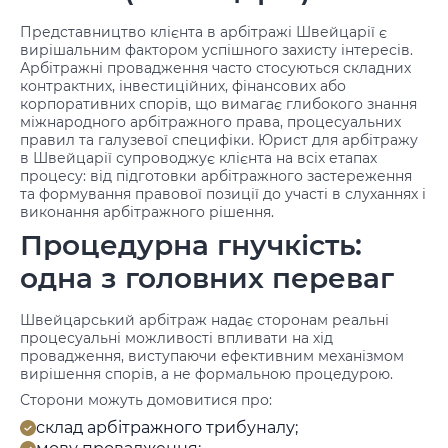
Представництво клієнта в арбітражі Швейцарії є
вирішальним фактором успішного захисту інтересів.
Арбітражні провадження часто стосуються складних
контрактних, інвестиційних, фінансових або
корпоративних спорів, що вимагає глибокого знання
міжнародного арбітражного права, процесуальних
правил та галузевої специфіки. Юрист для арбітражу
в Швейцарії супроводжує клієнта на всіх етапах
процесу: від підготовки арбітражного застереження
та формування правової позиції до участі в слуханнях і
виконання арбітражного рішення.
Процедурна гнучкість:
одна з головних переваг
Швейцарський арбітраж надає сторонам реальні
процесуальні можливості впливати на хід
провадження, виступаючи ефективним механізмом
вирішення спорів, а не формальною процедурою.
Сторони можуть домовитися про:
склад арбітражного трибуналу;