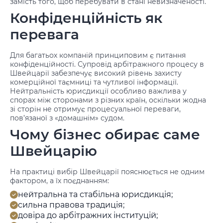
замість того, щоб перебувати в стані невизначеності.
Конфіденційність як
перевага
Для багатьох компаній принциповим є питання
конфіденційності. Супровід арбітражного процесу в
Швейцарії забезпечує високий рівень захисту
комерційної таємниці та чутливої інформації.
Нейтральність юрисдикції особливо важлива у
спорах між сторонами з різних країн, оскільки жодна
зі сторін не отримує процесуальної переваги,
пов’язаної з «домашнім» судом.
Чому бізнес обирає саме
Швейцарію
На практиці вибір Швейцарії пояснюється не одним
фактором, а їх поєднанням:
нейтральна та стабільна юрисдикція;
сильна правова традиція;
довіра до арбітражних інституцій;