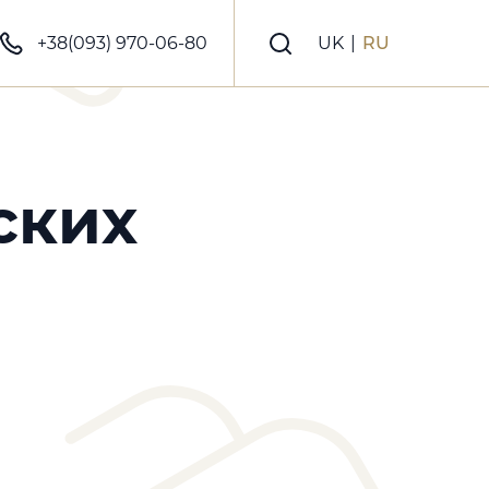
+38(093) 970-06-80
UK
|
RU
ских