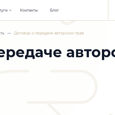
луги
Контакты
Блог
сть
—
Договор о передаче авторских прав
ередаче автор