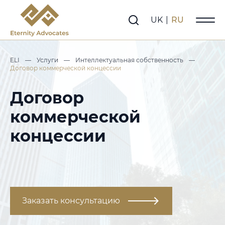
UK
|
RU
ELI
—
Услуги
—
Интеллектуальная собственность
—
Договор коммерческой концессии
Договор
коммерческой
концессии
Заказать консультацию