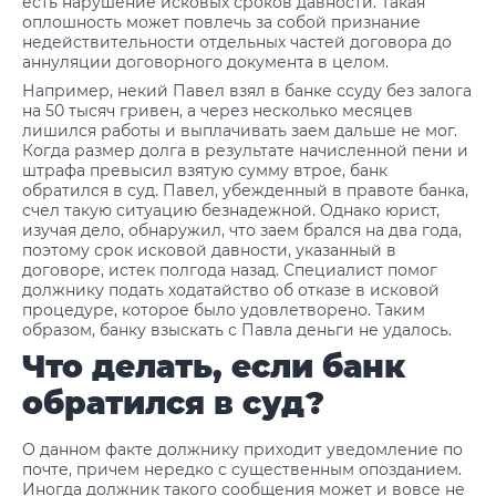
есть нарушение исковых сроков давности. Такая
оплошность может повлечь за собой признание
недействительности отдельных частей договора до
аннуляции договорного документа в целом.
Например, некий Павел взял в банке ссуду без залога
на 50 тысяч гривен, а через несколько месяцев
лишился работы и выплачивать заем дальше не мог.
Когда размер долга в результате начисленной пени и
штрафа превысил взятую сумму втрое, банк
обратился в суд. Павел, убежденный в правоте банка,
счел такую ситуацию безнадежной. Однако юрист,
изучая дело, обнаружил, что заем брался на два года,
поэтому срок исковой давности, указанный в
договоре, истек полгода назад. Специалист помог
должнику подать ходатайство об отказе в исковой
процедуре, которое было удовлетворено. Таким
образом, банку взыскать с Павла деньги не удалось.
Что делать, если банк
обратился в суд?
О данном факте должнику приходит уведомление по
почте, причем нередко с существенным опозданием.
Иногда должник такого сообщения может и вовсе не