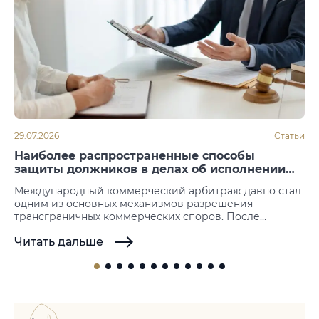
29.07.2026
Статьи
Наиболее распространенные способы
защиты должников в делах об исполнении
арбитражных решений
Международный коммерческий арбитраж давно стал
одним из основных механизмов разрешения
трансграничных коммерческих споров. После
вынесения решения следующим этапом становится
Читать дальше
его принудительное исполнение. Именно на этой
стадии нередко возникают возражения со стороны
должника, который пытается не допустить или
отсрочить исполнение иностранных арбитражных
решений. Законодательство большинства государств
не предусматривает возможности повторного