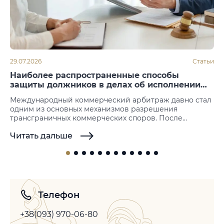
29.07.2026
Статьи
Наиболее распространенные способы
защиты должников в делах об исполнении
арбитражных решений
Международный коммерческий арбитраж давно стал
одним из основных механизмов разрешения
трансграничных коммерческих споров. После
вынесения решения следующим этапом становится
Читать дальше
его принудительное исполнение. Именно на этой
стадии нередко возникают возражения со стороны
должника, который пытается не допустить или
отсрочить исполнение иностранных арбитражных
решений. Законодательство большинства государств
не предусматривает возможности повторного
рассмотрения спора по существу, однако допускает…
Телефон
+38(093) 970-06-80