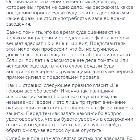
Основываясь на мнениях известных адвокатов,
которые выиграли не одно дело, мы расскажем, какое
поведение юриста судьи будут считать достойным и
какие фразы не стоит употреблять в зале во время
заседания.
Важно помнить, что во время суда оценивают не
только манеру речи и определенные факты, которые
вещает адвокат, но и внешний вид. Представитель
этой нелегкой профессии, что бы не случилось,
должен всегда выглядеть презентабельно и опрятно.
Если он придет на рассмотрение дела помятым или
неподобающе одетым, его слова вряд ли будут
восприняты всерьез окружающими, а это уже первый
прямой сигнал о предстоящем провале.
Как ни странно, следующее правило гласит «Не
говори все обо всем!». Именно так, излишняя
информация может показаться слушателям, так
называемой, водой и это лишь притупит внимание
окружающих и негативно повлияет на эффективность
защиты. Перед тем как задать какой-либо вопрос
удостоверьтесь, что вы будете уверены в содержании
ответа, и он удовлетворит и вас, и слушателей, в
обратном случае вопрос лучше опустить.
Судебные прения – это святая святых для адвоката. Во