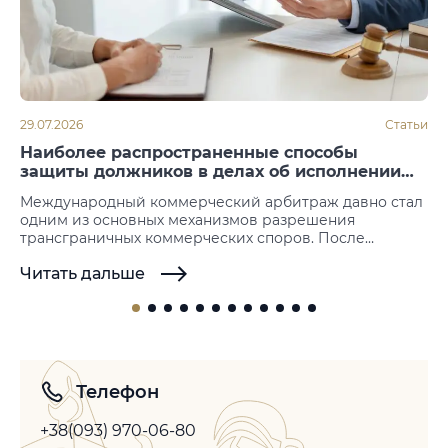
29.07.2026
Статьи
Наиболее распространенные способы
защиты должников в делах об исполнении
арбитражных решений
Международный коммерческий арбитраж давно стал
одним из основных механизмов разрешения
трансграничных коммерческих споров. После
вынесения решения следующим этапом становится
Читать дальше
его принудительное исполнение. Именно на этой
стадии нередко возникают возражения со стороны
должника, который пытается не допустить или
отсрочить исполнение иностранных арбитражных
решений. Законодательство большинства государств
не предусматривает возможности повторного
рассмотрения спора по существу, однако допускает…
Телефон
+38(093) 970-06-80