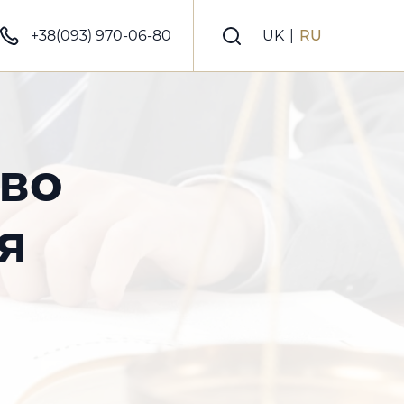
+38(093) 970-06-80
UK
|
RU
 во
я