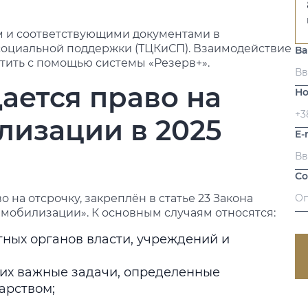
м и соответствующими документами в
социальной поддержки (ТЦКиСП). Взаимодействие
В
тить с помощью системы «Резерв+».
дается право на
Но
лизации в 2025
E-
С
на отсрочку, закреплён в статье 23 Закона
мобилизации». К основным случаям относятся:
тных органов власти, учреждений и
их важные задачи, определенные
арством;