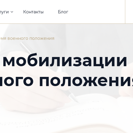
луги
Контакты
Блог
емя военного положения
 мобилизации
ного положени