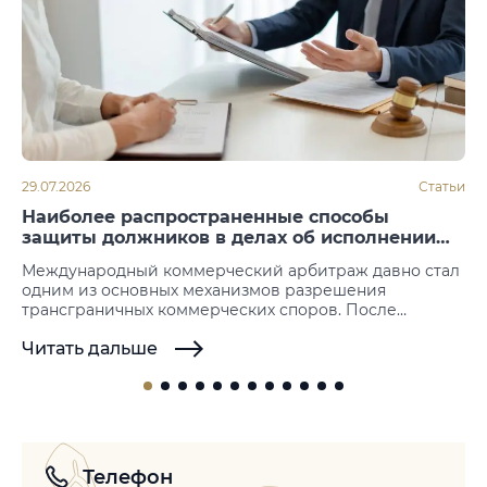
29.07.2026
Статьи
Наиболее распространенные способы
защиты должников в делах об исполнении
арбитражных решений
Международный коммерческий арбитраж давно стал
одним из основных механизмов разрешения
трансграничных коммерческих споров. После
вынесения решения следующим этапом становится
Читать дальше
его принудительное исполнение. Именно на этой
стадии нередко возникают возражения со стороны
должника, который пытается не допустить или
отсрочить исполнение иностранных арбитражных
решений. Законодательство большинства государств
не предусматривает возможности повторного
рассмотрения спора по существу, однако допускает…
Телефон