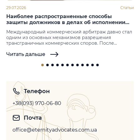
29.07.2026
Статьи
Наиболее распространенные способы
защиты должников в делах об исполнении
арбитражных решений
Международный коммерческий арбитраж давно стал
одним из основных механизмов разрешения
трансграничных коммерческих споров. После
вынесения решения следующим этапом становится
Читать дальше
его принудительное исполнение. Именно на этой
стадии нередко возникают возражения со стороны
должника, который пытается не допустить или
отсрочить исполнение иностранных арбитражных
решений. Законодательство большинства государств
не предусматривает возможности повторного
рассмотрения спора по существу, однако допускает…
Телефон
+38(093) 970-06-80
Почта
office@eternityadvocates.com.ua