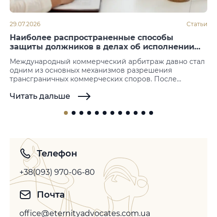
29.07.2026
Статьи
Наиболее распространенные способы
защиты должников в делах об исполнении
арбитражных решений
Международный коммерческий арбитраж давно стал
одним из основных механизмов разрешения
трансграничных коммерческих споров. После
вынесения решения следующим этапом становится
Читать дальше
его принудительное исполнение. Именно на этой
стадии нередко возникают возражения со стороны
должника, который пытается не допустить или
отсрочить исполнение иностранных арбитражных
решений. Законодательство большинства государств
не предусматривает возможности повторного
рассмотрения спора по существу, однако допускает…
Телефон
+38(093) 970-06-80
Почта
office@eternityadvocates.com.ua