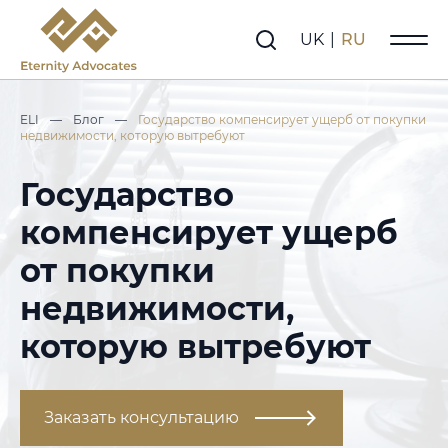
UK
|
RU
ELI
—
Блог
—
Государство компенсирует ущерб от покупки
недвижимости, которую вытребуют
Государство
компенсирует ущерб
от покупки
недвижимости,
которую вытребуют
Заказать консультацию