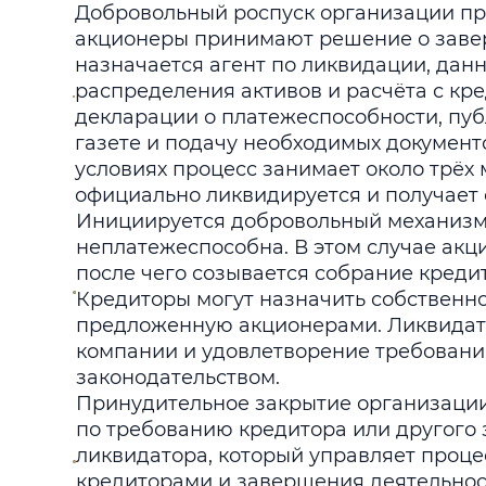
Добровольный роспуск организации пр
акционеры принимают решение о завер
назначается агент по ликвидации, дан
распределения активов и расчёта с кр
декларации о платежеспособности, пу
газете и подачу необходимых документ
условиях процесс занимает около трёх 
официально ликвидируется и получает 
Инициируется добровольный механизм 
неплатежеспособна. В этом случае ак
после чего созывается собрание креди
Кредиторы могут назначить собственно
предложенную акционерами. Ликвидато
компании и удовлетворение требований
законодательством.
Принудительное закрытие организации
по требованию кредитора или другого 
ликвидатора, который управляет проце
кредиторами и завершения деятельнос