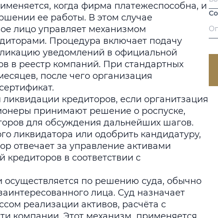
именяется, когда фирма платежеспособна, и
С
шении ее работы. В этом случае
ное лицо управляет механизмом
едиторами. Процедура включает подачу
бликацию уведомлений в официальной
ов в реестр компаний. При стандартных
месяцев, после чего организация
сертификат.
ликвидации кредиторов, если органитзация
ционеры принимают решение о роспуске,
торов для обсуждения дальнейших шагов.
го ликвидатора или одобрить кандидатуру,
р отвечает за управление активами
 кредиторов в соответствии с
 осуществляется по решению суда, обычно
заинтересованного лица. Суд назначает
ссом реализации активов, расчёта с
ти компании. Этот механизм применяется,