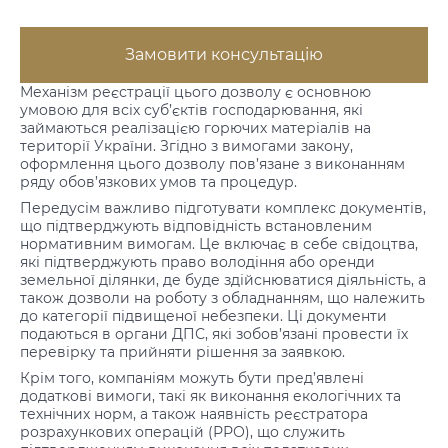
Замовити консультацію
Механізм реєстрації цього дозволу є основною
умовою для всіх суб’єктів господарювання, які
займаються реалізацією горючих матеріалів на
території України. Згідно з вимогами закону,
оформлення цього дозволу пов’язане з виконанням
ряду обов’язкових умов та процедур.
Передусім важливо підготувати комплекс документів,
що підтверджують відповідність встановленим
нормативним вимогам. Це включає в себе свідоцтва,
які підтверджують право володіння або оренди
земельної ділянки, де буде здійснюватися діяльність, а
також дозволи на роботу з обладнанням, що належить
до категорії підвищеної небезпеки. Ці документи
подаються в органи ДПС, які зобов’язані провести їх
перевірку та прийняти рішення за заявкою.
Крім того, компаніям можуть бути пред’явлені
додаткові вимоги, такі як виконання екологічних та
технічних норм, а також наявність реєстратора
розрахункових операцій (РРО), що служить