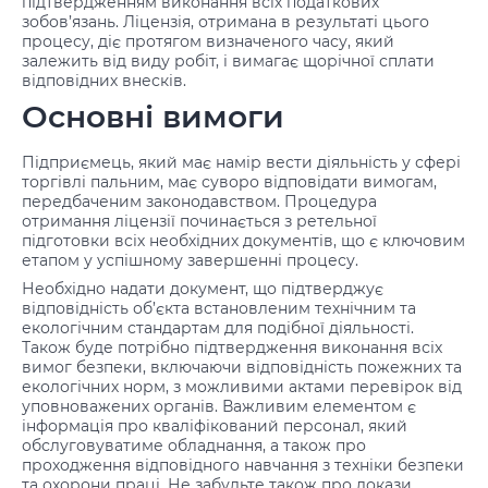
підтвердженням виконання всіх податкових
зобов’язань. Ліцензія, отримана в результаті цього
процесу, діє протягом визначеного часу, який
залежить від виду робіт, і вимагає щорічної сплати
відповідних внесків.
Основні вимоги
Підприємець, який має намір вести діяльність у сфері
торгівлі пальним, має суворо відповідати вимогам,
передбаченим законодавством. Процедура
отримання ліцензії починається з ретельної
підготовки всіх необхідних документів, що є ключовим
етапом у успішному завершенні процесу.
Необхідно надати документ, що підтверджує
відповідність об’єкта встановленим технічним та
екологічним стандартам для подібної діяльності.
Також буде потрібно підтвердження виконання всіх
вимог безпеки, включаючи відповідність пожежних та
екологічних норм, з можливими актами перевірок від
уповноважених органів. Важливим елементом є
інформація про кваліфікований персонал, який
обслуговуватиме обладнання, а також про
проходження відповідного навчання з техніки безпеки
та охорони праці. Не забудьте також про докази