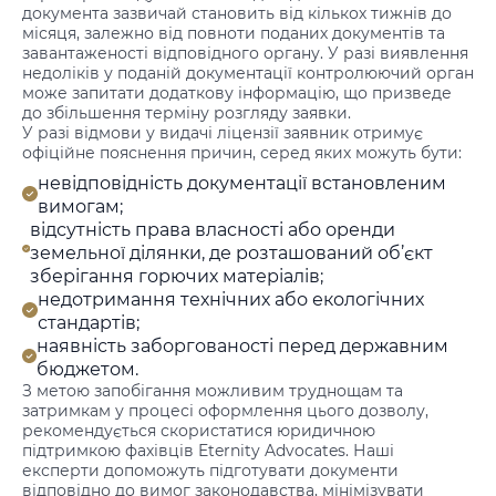
документа зазвичай становить від кількох тижнів до
місяця, залежно від повноти поданих документів та
завантаженості відповідного органу. У разі виявлення
недоліків у поданій документації контролюючий орган
може запитати додаткову інформацію, що призведе
до збільшення терміну розгляду заявки.
У разі відмови у видачі ліцензії заявник отримує
офіційне пояснення причин, серед яких можуть бути:
невідповідність документації встановленим
вимогам;
відсутність права власності або оренди
земельної ділянки, де розташований об’єкт
зберігання горючих матеріалів;
недотримання технічних або екологічних
стандартів;
наявність заборгованості перед державним
бюджетом.
З метою запобігання можливим труднощам та
затримкам у процесі оформлення цього дозволу,
рекомендується скористатися юридичною
підтримкою фахівців Eternity Advocates. Наші
експерти допоможуть підготувати документи
відповідно до вимог законодавства, мінімізувати