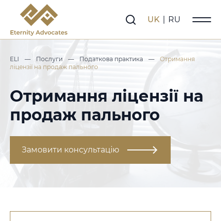
UK
|
RU
ELI
—
Послуги
—
Податкова практика
—
Отримання
ліцензії на продаж пального
Отримання ліцензії на
продаж пального
Замовити консультацію