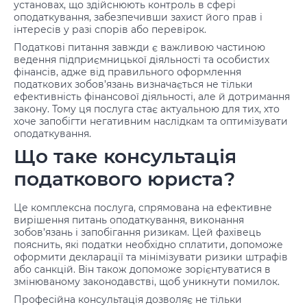
установах, що здійснюють контроль в сфері
оподаткування, забезпечивши захист його прав і
інтересів у разі спорів або перевірок.
Податкові питання завжди є важливою частиною
ведення підприємницької діяльності та особистих
фінансів, адже від правильного оформлення
податкових зобов’язань визначається не тільки
ефективність фінансової діяльності, але й дотримання
закону. Тому ця послуга стає актуальною для тих, хто
хоче запобігти негативним наслідкам та оптимізувати
оподаткування.
Що таке консультація
податкового юриста?
Це комплексна послуга, спрямована на ефективне
вирішення питань оподаткування, виконання
зобов’язань і запобігання ризикам. Цей фахівець
пояснить, які податки необхідно сплатити, допоможе
оформити декларації та мінімізувати ризики штрафів
або санкцій. Він також допоможе зорієнтуватися в
змінюваному законодавстві, щоб уникнути помилок.
Професійна консультація дозволяє не тільки