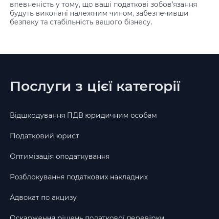
впевненість у тому, що ваші податкові зобов’язання
будуть виконані належним чином, забезпечивши
безпеку та стабільність вашого бізнесу.
Послуги з цієї категорії
Відшкодування ПДВ юридичним особам
Податковий юрист
Оптимізація оподаткування
Розблокування податкових накладних
Адвокат по акцизу
Оскарження рішень податкової перевірки