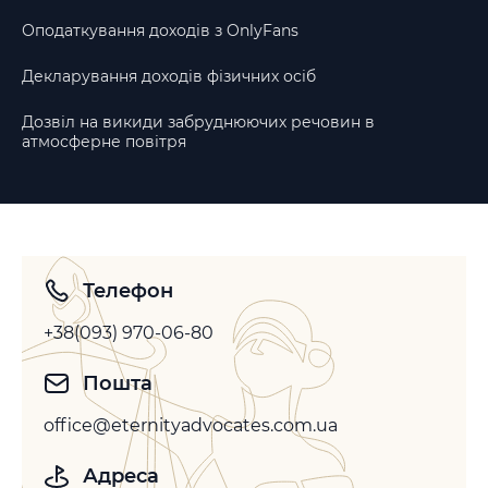
Оподаткування доходів з OnlyFans
Декларування доходів фізичних осіб
Дозвіл на викиди забруднюючих речовин в
атмосферне повітря
Телефон
+38(093) 970-06-80
Пошта
office@eternityadvocates.com.ua
Адреса