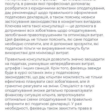
послуга, в рамках якої професіонал допомагає
розібратися з юридичними аспектами оподаткування,
дає рекомендації щодо правильного оформлення
податкових декларацій, а також пояснює нюанси
застосування законодавства в конкретних випадках.
Ключова мета такої консультації — це допомога в
дотриманні всіх зобов’язань щодо оподаткування,
запобігання правопорушенням та оптимізація витрат.
Цей фахівець не тільки пояснить, які саме податки
необхідно сплатити, але й допоможе зрозуміти, які
податкові пільги чи вирахування можуть бути
використані для мінімізації витрат.
Правильна консультація дозволить значно заощадити
на податках, уникнувши непередбачених витрат,
штрафів і інших санкцій. Крім того, фахівець завжди
буде в курсі останніх змін у податковому
законодавстві, що дає клієнтам можливість не тільки
ефективно планувати свої зобов’язання, але й
грамотно реагувати на зміни. Спеціаліст в галузі
оподаткування зможе детально проаналізувати
фінансову ситуацію клієнта, запропонувати
оптимальні схеми оподаткування та правильно
оформити всі податкові декларації. У разі
необхідності, фахівець також захистить права в