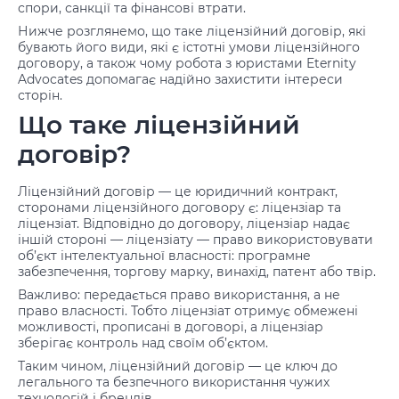
спори, санкції та фінансові втрати.
Нижче розглянемо, що таке ліцензійний договір, які
бувають його види, які є істотні умови ліцензійного
договору, а також чому робота з юристами Eternity
Advocates допомагає надійно захистити інтереси
сторін.
Що таке ліцензійний
договір?
Ліцензійний договір — це юридичний контракт,
сторонами ліцензійного договору є: ліцензіар та
ліцензіат. Відповідно до договору, ліцензіар надає
іншій стороні — ліцензіату — право використовувати
об’єкт інтелектуальної власності: програмне
забезпечення, торгову марку, винахід, патент або твір.
Важливо: передається право використання, а не
право власності. Тобто ліцензіат отримує обмежені
можливості, прописані в договорі, а ліцензіар
зберігає контроль над своїм об’єктом.
Таким чином, ліцензійний договір — це ключ до
легального та безпечного використання чужих
технологій і брендів.