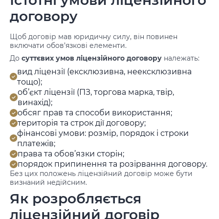
Істотні умови ліцензійного
договору
Щоб договір мав юридичну силу, він повинен
включати обов’язкові елементи.
До
суттєвих умов ліцензійного договору
належать:
вид ліцензії (ексклюзивна, неексклюзивна
тощо);
об’єкт ліцензії (ПЗ, торгова марка, твір,
винахід);
обсяг прав та способи використання;
територія та строк дії договору;
фінансові умови: розмір, порядок і строки
платежів;
права та обов’язки сторін;
порядок припинення та розірвання договору.
Без цих положень ліцензійний договір може бути
визнаний недійсним.
Як розробляється
ліцензійний договір