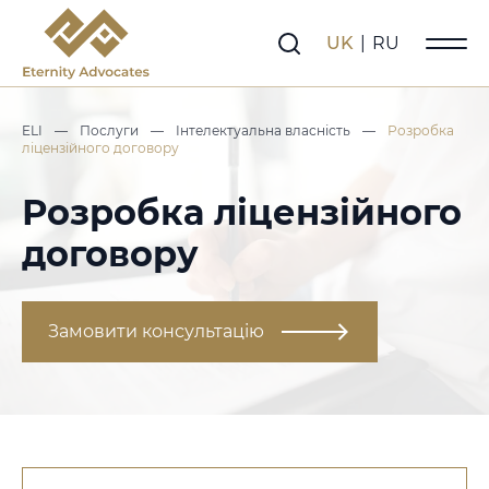
UK
|
RU
ELI
—
Послуги
—
Інтелектуальна власність
—
Розробка
ліцензійного договору
Розробка ліцензійного
договору
Замовити консультацію