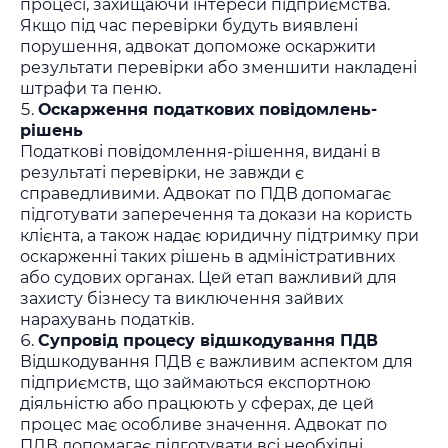
процесі, захищаючи інтереси підприємства.
Якщо під час перевірки будуть виявлені
порушення, адвокат допоможе оскаржити
результати перевірки або зменшити накладені
штрафи та пеню.
Оскарження податкових повідомлень-
рішень
Податкові повідомлення-рішення, видані в
результаті перевірки, не завжди є
справедливими. Адвокат по ПДВ допомагає
підготувати заперечення та докази на користь
клієнта, а також надає юридичну підтримку при
оскарженні таких рішень в адміністративних
або судових органах. Цей етап важливий для
захисту бізнесу та виключення зайвих
нарахувань податків.
Супровід процесу відшкодування ПДВ
Відшкодування ПДВ є важливим аспектом для
підприємств, що займаються експортною
діяльністю або працюють у сферах, де цей
процес має особливе значення. Адвокат по
ПДВ допомагає підготувати всі необхідні