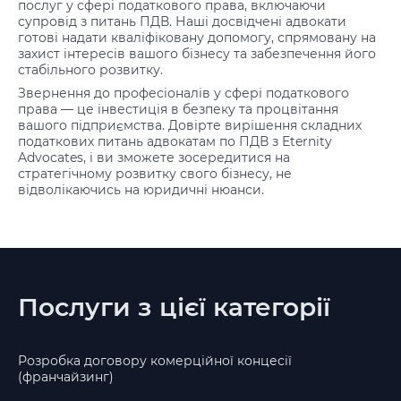
послуг у сфері податкового права, включаючи
супровід з питань ПДВ. Наші досвідчені адвокати
готові надати кваліфіковану допомогу, спрямовану на
захист інтересів вашого бізнесу та забезпечення його
стабільного розвитку.
Звернення до професіоналів у сфері податкового
права — це інвестиція в безпеку та процвітання
вашого підприємства. Довірте вирішення складних
податкових питань адвокатам по ПДВ з Eternity
Advocates, і ви зможете зосередитися на
стратегічному розвитку свого бізнесу, не
відволікаючись на юридичні нюанси.
Послуги з цієї категорії
Розробка договору комерційної концесії
(франчайзинг)