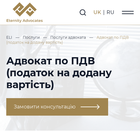
UK
|
RU
ELI
—
Послуги
—
Послуги адвоката
—
Адвокат по ПДВ
(податок на додану вартість)
Адвокат по ПДВ
(податок на додану
вартість)
Замовити консультацію