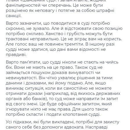
тільки «Шановний суд». І запам’ятайте, жодних
фамільярностей чи сперечань. Це може бути
розцінено як неповагу і потягне за собою штрафні
санкції.
Варто зазначити, що поводитися в суді потрібно
скромно, не зухвало. Але й відстоювати свою позицію
потрібно сміливо. Хамство і грубість можуть бути
трактовані неправильно. Це не зіграє вам на користь.
Але голос ваш не повинен тремтіти. В іншому разі
судді може здатися, що дані вами відомості не
правдиві.
Варто пам’ятати, що судді ніколи не стають на чийсь
бік. Вони не мають на це право. Також суд не
займається пошуком доказів винуватості чи
невинуватості. Він чітко ухвалює рішення за тими
даними і доказами, які йому подано. Але, якщо
виникає ситуація, коли ви самостійно не можете
отримати докази (наприклад, від якихось державних
органів або банків), то суд може направити їм запит
від свого імені. Це буде офіційним запитом, який
ігнорувати ніхто не має права. Для цього також
потрібно скласти і подати клопотання судді.
Усі підказки, які були викладені, потрібні для захисту
самого себе без допомоги адвоката. Насправді