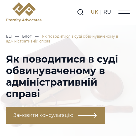
UK
|
RU
ELI
—
Блог
—
Як поводитися в суді обвинуваченому в
адміністративній справі
Як поводитися в суді
обвинуваченому в
адміністративній
справі
Замовити консультацію