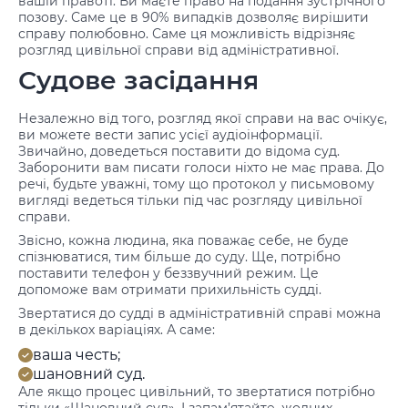
вашій правоті. Ви маєте право на подання зустрічного
позову. Саме це в 90% випадків дозволяє вирішити
справу полюбовно. Саме ця можливість відрізняє
розгляд цивільної справи від адміністративної.
Судове засідання
Незалежно від того, розгляд якої справи на вас очікує,
ви можете вести запис усієї аудіоінформації.
Звичайно, доведеться поставити до відома суд.
Заборонити вам писати голоси ніхто не має права. До
речі, будьте уважні, тому що протокол у письмовому
вигляді ведеться тільки під час розгляду цивільної
справи.
Звісно, кожна людина, яка поважає себе, не буде
спізнюватися, тим більше до суду. Ще, потрібно
поставити телефон у беззвучний режим. Це
допоможе вам отримати прихильність судді.
Звертатися до судді в адміністративній справі можна
в декількох варіаціях. А саме:
ваша честь;
шановний суд.
Але якщо процес цивільний, то звертатися потрібно