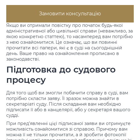
Замовити консультацію
Якщо ви отримали повістку про початок будь-якої
адміністративної або цивільної справи (неважливо, за
якою конкретно статтею), то насамперед вам потрібно
з нею ознайомитися. Це означає, що ви повинні
прочитати всі папери, які є в суді на сьогоднішній
день. Ваше право на ознайомлення прописано в
законодавстві.
Підготовка до судового
процесу
Для того щоб ви змогли побачити справу в суді, вам
потрібно скласти заяву. Її зразок можна знайти в
секретаріаті суду. Після складання вам необхідно
підписати її або в канцелярії, або у секретаря вашого
судді.
При пред’явленні цієї підписаної заяви ви отримуєте
можливість ознайомитися зі справою. Причому вам
можна її не тільки прочитати, а й зробити фотокопії