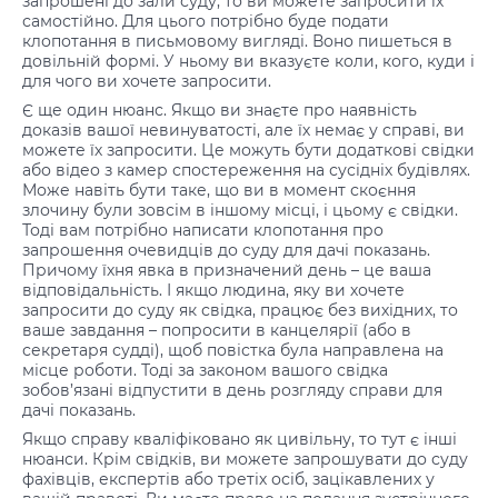
запрошені до зали суду, то ви можете запросити їх
самостійно. Для цього потрібно буде подати
клопотання в письмовому вигляді. Воно пишеться в
довільній формі. У ньому ви вказуєте коли, кого, куди і
для чого ви хочете запросити.
Є ще один нюанс. Якщо ви знаєте про наявність
доказів вашої невинуватості, але їх немає у справі, ви
можете їх запросити. Це можуть бути додаткові свідки
або відео з камер спостереження на сусідніх будівлях.
Може навіть бути таке, що ви в момент скоєння
злочину були зовсім в іншому місці, і цьому є свідки.
Тоді вам потрібно написати клопотання про
запрошення очевидців до суду для дачі показань.
Причому їхня явка в призначений день – це ваша
відповідальність. І якщо людина, яку ви хочете
запросити до суду як свідка, працює без вихідних, то
ваше завдання – попросити в канцелярії (або в
секретаря судді), щоб повістка була направлена на
місце роботи. Тоді за законом вашого свідка
зобов’язані відпустити в день розгляду справи для
дачі показань.
Якщо справу кваліфіковано як цивільну, то тут є інші
нюанси. Крім свідків, ви можете запрошувати до суду
фахівців, експертів або третіх осіб, зацікавлених у