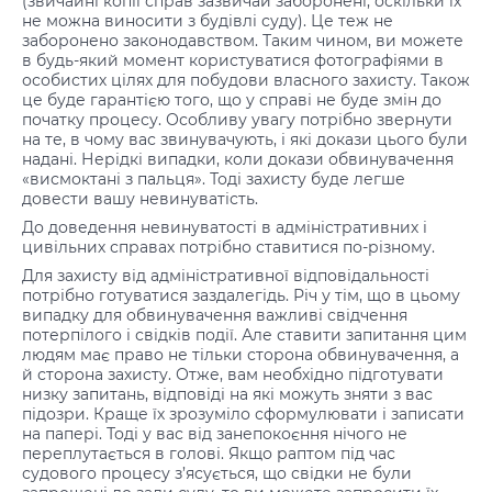
(звичайні копії справ зазвичай заборонені, оскільки їх
не можна виносити з будівлі суду). Це теж не
заборонено законодавством. Таким чином, ви можете
в будь-який момент користуватися фотографіями в
особистих цілях для побудови власного захисту. Також
це буде гарантією того, що у справі не буде змін до
початку процесу. Особливу увагу потрібно звернути
на те, в чому вас звинувачують, і які докази цього були
надані. Нерідкі випадки, коли докази обвинувачення
«висмоктані з пальця». Тоді захисту буде легше
довести вашу невинуватість.
До доведення невинуватості в адміністративних і
цивільних справах потрібно ставитися по-різному.
Для захисту від адміністративної відповідальності
потрібно готуватися заздалегідь. Річ у тім, що в цьому
випадку для обвинувачення важливі свідчення
потерпілого і свідків події. Але ставити запитання цим
людям має право не тільки сторона обвинувачення, а
й сторона захисту. Отже, вам необхідно підготувати
низку запитань, відповіді на які можуть зняти з вас
підозри. Краще їх зрозуміло сформулювати і записати
на папері. Тоді у вас від занепокоєння нічого не
переплутається в голові. Якщо раптом під час
судового процесу з’ясується, що свідки не були