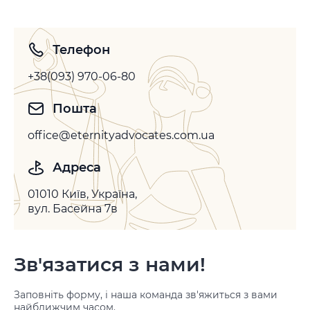
арбітражних рішень. Законодавство більшості держав
не передбачає можливості повторного розгляду
спору по суті, однак допускає…
Телефон
+38(093) 970-06-80
Пошта
office@eternityadvocates.com.ua
Адреса
01010 Київ, Україна,
вул. Басейна 7в
Зв'язатися з нами!
Заповніть форму, і наша команда зв'яжиться з вами
найближчим часом.