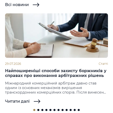
Всі новини
29.07.2026
Статті
Найпоширеніші способи захисту боржників у
справах про виконання арбітражних рішень
Міжнародний комерційний арбітраж давно став
одним із основних механізмів вирішення
транскордонних комерційних спорів. Після винесення
рішення наступним етапом стає його примусове
Читати далі
виконання. Саме на цій стадії нерідко виникають
заперечення з боку боржника, який намагається не
допустити або відтермінувати виконання іноземних