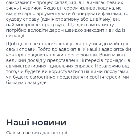
самозахист – процес складний, він вимагає певних
знань і навичок. Якщо ви сором’язлива людина, не
вмієте гарно аргументувати й оперувати фактами, то
судову справу (адміністративну або цивільну) ви,
найімовірніше, програєте. Ще для самозахисту
потрібно володіти даром швидко знаходити вихід із
ситуації.
Щоб цього не сталося, краще звернутися до майстрів
своєї справи. Тобто до адвокатів. У нашій адвокатській
конторі працюють тільки професіонали. Вони мають
великий досвід у представленні інтересів громадян в
адміністративних і цивільних справах. Незалежно від
того, чи будете ви користуватися нашими послугами,
чи будете самостійно представляти свої інтереси, ми
бажаємо вам удачі.
Наші новини
Факти а не вигадані історії