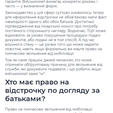
гарантія. Військкомат вимагає конкретні докази, і
часто — у визначеній формі.
Законодавство у цій сфері суттєво оновилось: тепер
для оформлення відстрочки не обов’язково мати факт
інвалідності одного або обох батьків. Достатньо
підтвердження від лікарської комісії про потребу
постійного стороннього нагляду. Водночас, ТЦК може
відмовити, за умови порушення процедури подачі
документів, або подані не в той спосіб. А під час
воєнного стану — це ризик того що може надійти
повістка, навіть якщо формально ви маєте право на
тимчасове звільнення від мобілізації
Тож як саме працює даний механізм, хто може
отримати обґрунтовану причину для звільнення від
служби, які документи подавати, і що робити, якщо
військкомат каже “ні”.
Хто має право на
відстрочку по догляду за
батьками?
Право на тимчасове звільнення від мобілізації