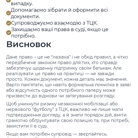
випадку.
Допомагаємо зібрати й оформити всі
документи.
Супроводжуємо взаємодію з ТЦК.
Захищаємо ваші права в суді, якщо це
потрібно.
Висновок
Дане право – це не “лазівка” і не обхід правил, а чітко
передбачене законом право для тих, хто справді
забезпечує щоденну підтримку своїм батькам. Але
реалізувати це право на практиці — не завжди
просто. Кожен документ, кожна деталь має значення.
Варто пам’ятати, що навіть формальна помилка в заяві
або відсутність одного потрібного паперу може
призвести до відмови чи затягування розгляду.
Щоб уникнути ризику незаконної мобілізації або
нервового “футболу” з ТЦК, важливо не лише мати
підтвердження догляду, а й знати порядок дій, вміти
грамотно обґрунтувати свою позицію та, при потребі,
захистити її в суді.
Якщо вам потрібен супровід — звертайтесь.