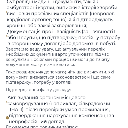
Супровідні медичні документи, такі як
амбулаторні картки, виписки з історії хвороби,
висновки профільних спеціалістів (невролог,
кардіолог, ортопед тощо), які підтверджують
хронічні або важкі захворювання;
Документація про інвалідність (за наявності I
або II групи), що підтверджує постійну потребу
в сторонньому догляді або допомозі в побуті.
Звертаємо вашу увагу, що актуальний перелік
необхідних документів варто уточнювати під час
консультації, оскільки процес і вимоги до пакету
документів можуть змінюватися.
Таке розширення допомагає чіткіше визначити, які
документи визнаються законодавством і що саме
підтверджує потребу у догляді.
Підтвердження факту догляду:
Акт, виданий органом місцевого
самоврядування (наприклад, сільрадою чи
ЦНАП), після перевірки умов проживання,
підтвердження нарахування компенсації за
непрофесійний догляд.
Документи про родинний зв’язок: