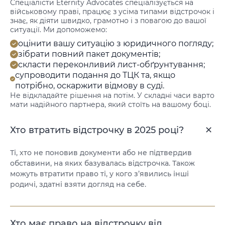
Спеціалісти Eternity Advocates спеціалізується на
військовому праві, працює з усіма типами відстрочок і
знає, як діяти швидко, грамотно і з повагою до вашої
ситуації. Ми допоможемо:
оцінити вашу ситуацію з юридичного погляду;
зібрати повний пакет документів;
скласти переконливий лист-обґрунтування;
супроводити подання до ТЦК та, якщо
потрібно, оскаржити відмову в суді.
Не відкладайте рішення на потім. У складні часи варто
мати надійного партнера, який стоїть на вашому боці.
Хто втратить відстрочку в 2025 році?
Ті, хто не поновив документи або не підтвердив
обставини, на яких базувалась відстрочка. Також
можуть втратити право ті, у кого з’явились інші
родичі, здатні взяти догляд на себе.
Хто має право на відстрочку від