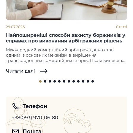
29.07.2026
Статті
Найпоширеніші способи захисту боржників у
справах про виконання арбітражних рішень
Міжнародний комерційний арбітраж давно став
одним із основних механізмів вирішення
транскордонних комерційних спорів. Після винесення
рішення наступним етапом стає його примусове
Читати далі
виконання. Саме на цій стадії нерідко виникають
заперечення з боку боржника, який намагається не
допустити або відтермінувати виконання іноземних
арбітражних рішень. Законодавство більшості держав
не передбачає можливості повторного розгляду
спору по суті, однак допускає…
Телефон
+38(093) 970-06-80
Пошта