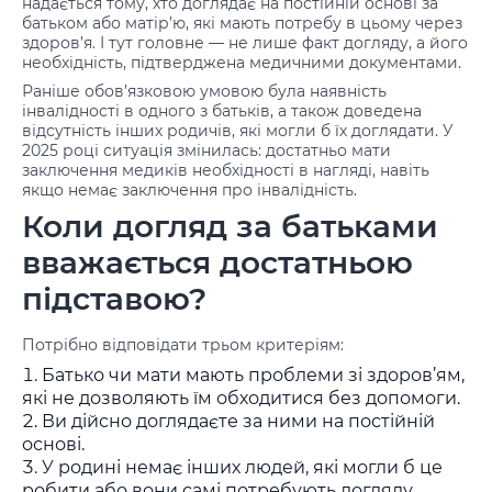
надається тому, хто доглядає на постійній основі за
батьком або матір’ю, які мають потребу в цьому через
здоров’я. І тут головне — не лише факт догляду, а його
необхідність, підтверджена медичними документами.
Раніше обов’язковою умовою була наявність
інвалідності в одного з батьків, а також доведена
відсутність інших родичів, які могли б їх доглядати. У
2025 році ситуація змінилась: достатньо мати
заключення медиків необхідності в нагляді, навіть
якщо немає заключення про інвалідність.
Коли догляд за батьками
вважається достатньою
підставою?
Потрібно відповідати трьом критеріям:
Батько чи мати мають проблеми зі здоров’ям,
які не дозволяють їм обходитися без допомоги.
Ви дійсно доглядаєте за ними на постійній
основі.
У родині немає інших людей, які могли б це
робити або вони самі потребують догляду.