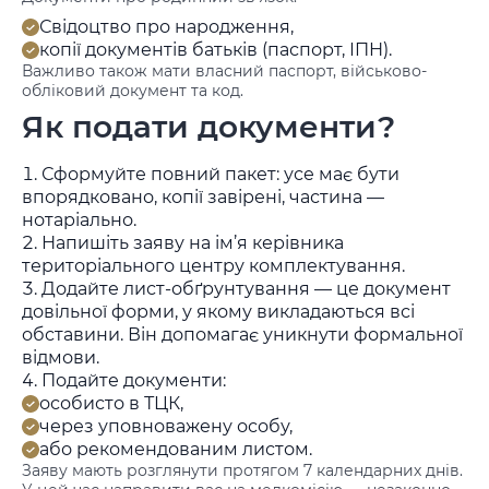
Свідоцтво про народження,
копії документів батьків (паспорт, ІПН).
Важливо також мати власний паспорт, військово-
обліковий документ та код.
Як подати документи?
Сформуйте повний пакет: усе має бути
впорядковано, копії завірені, частина —
нотаріально.
Напишіть заяву на ім’я керівника
територіального центру комплектування.
Додайте лист-обґрунтування — це документ
довільної форми, у якому викладаються всі
обставини. Він допомагає уникнути формальної
відмови.
Подайте документи:
особисто в ТЦК,
через уповноважену особу,
або рекомендованим листом.
Заяву мають розглянути протягом 7 календарних днів.