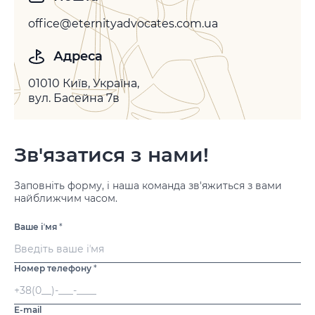
office@eternityadvocates.com.ua
Адреса
01010 Київ, Україна,
вул. Басейна 7в
Зв'язатися з нами!
Заповніть форму, і наша команда зв'яжиться з вами
найближчим часом.
Ваше іʼмя
*
Номер телефону
*
E-mail