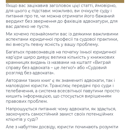
Якщо вас зацікавив заголовок цієї статті, ймовірно,
для цього є підстави: можливо, ви очікуєте суду і
питання про те, чи можна отримати його бажаний
вердикт без звернення до фахівців адвокатури, для
вас далеко не пусте.
Ми хочемо познайомити вас із деякими важливими
аспектами юридичної професії та судової практики,
які внесуть певну ясність у вашу проблему.
Багатьох правознавців на початку їхньої юридичної
кар’єри щиро дивує велика кількість у книжкових
крамницях видань із назвами на кшталт «Виграй
справу без адвоката – це легко!» або «Судовий
розгляд без адвоката».
Авторами таких книг є як знамениті адвокати, так і
маловідомі юристи. Транслює передачі про суди і
телебачення, а система всесвітньої павутини просто
кишить інформацією, що стосується вирішенням
правових проблем.
Напрошується питання: чому адвокати, як здається,
заохочують самостійний захист своїх потенційних
клієнтів у суді?
Але з набуттям досвіду, юристи починають розуміти