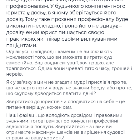
професіоналізм. У будь-якого компетентного
юриста є досьє, в якому зберігається його
досвід. Тому таке прохання професіоналу буде
виконати нескладно, і воно його не здивує –
досвідчений юрист пишається своєю
практикою, як і лікар своїми вилікуваними
пацієнтами.
Однак усі ці «підводні камені» не виключають
можливості того, що ви зможете виграти суд
самостійно. Відповідні ситуації, хоч і рідко, але
трапляються. Однак вони чреваті татою часу, грошей і
нервів.
Як у зв’язку з цим не згадати мудрі прислів’я про те,
що не варто лізти у воду, не знаючи броду, або про те,
що скупому доводиться платити двічі?
Звертатися до юристів чи сподіватися на себе – це
питання вирішує кожен сам.
Наші фахівці, що володіють досвідом і правовими
знаннями, готові вам запропонувати професійні
адвокатські послуги. Звертайтеся – з нами ви
отримаєте максимум шансів на вирішення судової
справи на вашу користь!