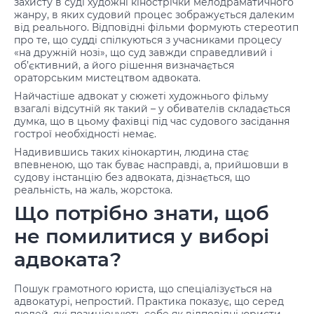
захисту в суді художні кінострічки мелодраматичного
жанру, в яких судовий процес зображується далеким
від реального. Відповідні фільми формують стереотип
про те, що судді спілкуються з учасниками процесу
«на дружній нозі», що суд завжди справедливий і
об’єктивний, а його рішення визначається
ораторським мистецтвом адвоката.
Найчастіше адвокат у сюжеті художнього фільму
взагалі відсутній як такий – у обивателів складається
думка, що в цьому фахівці під час судового засідання
гострої необхідності немає.
Надивившись таких кінокартин, людина стає
впевненою, що так буває насправді, а, прийшовши в
судову інстанцію без адвоката, дізнається, що
реальність, на жаль, жорстока.
Що потрібно знати, щоб
не помилитися у виборі
адвоката?
Пошук грамотного юриста, що спеціалізується на
адвокатурі, непростий. Практика показує, що серед