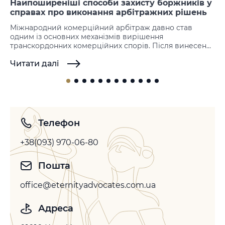
Найпоширеніші способи захисту боржників у
справах про виконання арбітражних рішень
Міжнародний комерційний арбітраж давно став
одним із основних механізмів вирішення
транскордонних комерційних спорів. Після винесення
рішення наступним етапом стає його примусове
Читати далі
виконання. Саме на цій стадії нерідко виникають
заперечення з боку боржника, який намагається не
допустити або відтермінувати виконання іноземних
арбітражних рішень. Законодавство більшості держав
не передбачає можливості повторного розгляду
спору по суті, однак допускає…
Телефон
+38(093) 970-06-80
Пошта
office@eternityadvocates.com.ua
Адреса