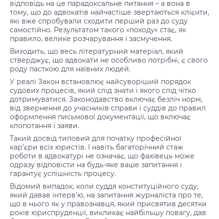
відповідь на це парадоксальне питання – а вона в
тому, що до адвокатів найчастіше звертаються клієнти,
які вже спробували сходити перший раз до суду
самостійно. Результатом такого «походу» стає, як
правило, велике розчарування і засмучення.
Виходить, що весь літературний матеріал, який
стверджує, що адвокати не особливо потрібні, є свого
роду пасткою для наївних людей.
У реалі Закон встановлює найсуворіший порядок
судових процесів, який слід знати і якого слід чітко
дотримуватися. Законодавство включає безліч норм,
від звернення до учасників справи і суддів до правил
оформлення письмової документації, що включає
клопотання і заяви.
Такий досвід типовий для початку професійної
кар’єри всіх юристів. І навіть багаторічний стаж
роботи в адвокатурі не означає, що фахівець може
одразу відповісти на будь-яке ваше запитання і
гарантує успішність процесу.
Відомий випадок, коли суддя конституційного суду,
який давав інтерв’ю, на запитання журналіста про те,
що в нього як у правознавця, який присвятив десятки
років юриспруденції, викликає найбільшу повагу, дав