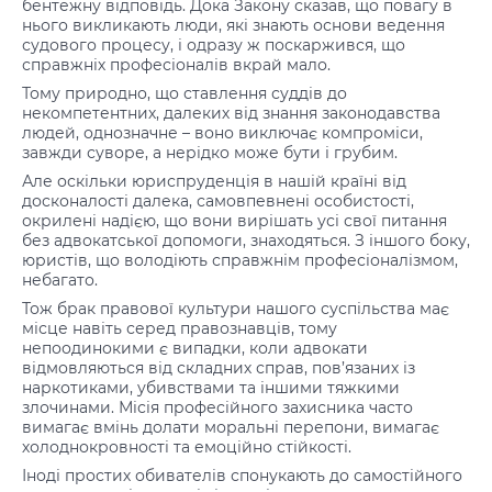
бентежну відповідь. Дока Закону сказав, що повагу в
нього викликають люди, які знають основи ведення
судового процесу, і одразу ж поскаржився, що
справжніх професіоналів вкрай мало.
Тому природно, що ставлення суддів до
некомпетентних, далеких від знання законодавства
людей, однозначне – воно виключає компроміси,
завжди суворе, а нерідко може бути і грубим.
Але оскільки юриспруденція в нашій країні від
досконалості далека, самовпевнені особистості,
окрилені надією, що вони вирішать усі свої питання
без адвокатської допомоги, знаходяться. З іншого боку,
юристів, що володіють справжнім професіоналізмом,
небагато.
Тож брак правової культури нашого суспільства має
місце навіть серед правознавців, тому
непоодинокими є випадки, коли адвокати
відмовляються від складних справ, пов’язаних із
наркотиками, убивствами та іншими тяжкими
злочинами. Місія професійного захисника часто
вимагає вмінь долати моральні перепони, вимагає
холоднокровності та емоційно стійкості.
Іноді простих обивателів спонукають до самостійного