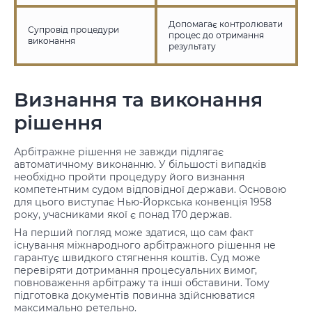
Допомагає контролювати
Супровід процедури
процес до отримання
виконання
результату
Визнання та виконання
рішення
Арбітражне рішення не завжди підлягає
автоматичному виконанню. У більшості випадків
необхідно пройти процедуру його визнання
компетентним судом відповідної держави. Основою
для цього виступає Нью-Йоркська конвенція 1958
року, учасниками якої є понад 170 держав.
На перший погляд може здатися, що сам факт
існування міжнародного арбітражного рішення не
гарантує швидкого стягнення коштів. Суд може
перевіряти дотримання процесуальних вимог,
повноваження арбітражу та інші обставини. Тому
підготовка документів повинна здійснюватися
максимально ретельно.