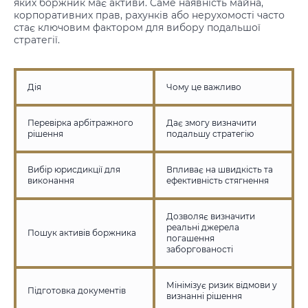
яких боржник має активи. Саме наявність майна,
корпоративних прав, рахунків або нерухомості часто
стає ключовим фактором для вибору подальшої
стратегії.
Дія
Чому це важливо
Перевірка арбітражного
Дає змогу визначити
рішення
подальшу стратегію
Вибір юрисдикції для
Впливає на швидкість та
виконання
ефективність стягнення
Дозволяє визначити
реальні джерела
Пошук активів боржника
погашення
заборгованості
Мінімізує ризик відмови у
Підготовка документів
визнанні рішення