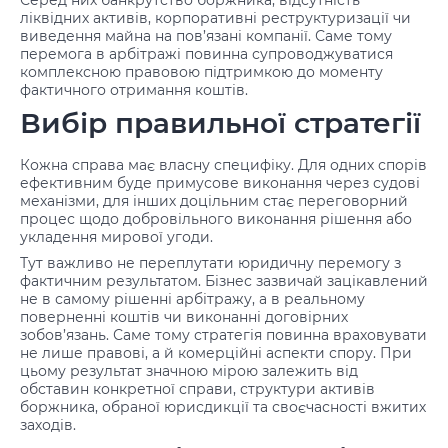
Серед них банкрутство боржника, відсутність
ліквідних активів, корпоративні реструктуризації чи
виведення майна на пов’язані компанії. Саме тому
перемога в арбітражі повинна супроводжуватися
комплексною правовою підтримкою до моменту
фактичного отримання коштів.
Вибір правильної стратегії
Кожна справа має власну специфіку. Для одних спорів
ефективним буде примусове виконання через судові
механізми, для інших доцільним стає переговорний
процес щодо добровільного виконання рішення або
укладення мирової угоди.
Тут важливо не переплутати юридичну перемогу з
фактичним результатом. Бізнес зазвичай зацікавлений
не в самому рішенні арбітражу, а в реальному
поверненні коштів чи виконанні договірних
зобов’язань. Саме тому стратегія повинна враховувати
не лише правові, а й комерційні аспекти спору. При
цьому результат значною мірою залежить від
обставин конкретної справи, структури активів
боржника, обраної юрисдикції та своєчасності вжитих
заходів.