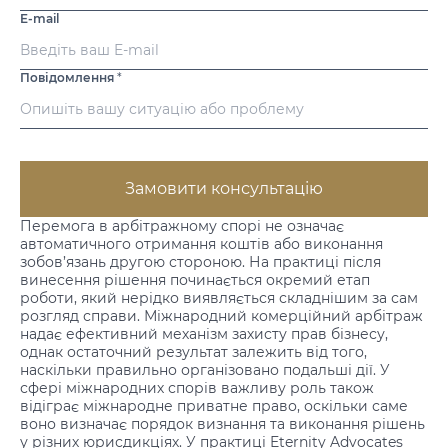
E-mail
Повідомлення
*
Замовити консультацію
Перемога в арбітражному спорі не означає
автоматичного отримання коштів або виконання
зобов’язань другою стороною. На практиці після
винесення рішення починається окремий етап
роботи, який нерідко виявляється складнішим за сам
розгляд справи.
Міжнародний комерційний арбітраж
надає ефективний механізм захисту прав бізнесу,
однак остаточний результат залежить від того,
наскільки правильно організовано подальші дії. У
сфері міжнародних спорів важливу роль також
відіграє
міжнародне приватне право
, оскільки саме
воно визначає порядок визнання та виконання рішень
у різних юрисдикціях. У практиці Eternity Advocates