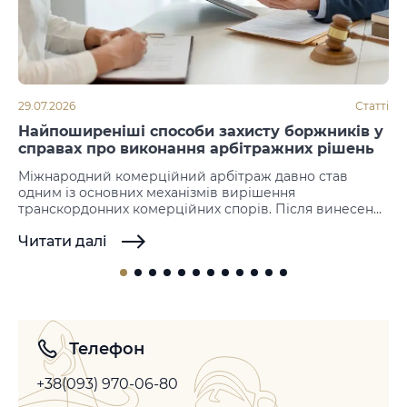
29.07.2026
Статті
Найпоширеніші способи захисту боржників у
справах про виконання арбітражних рішень
Міжнародний комерційний арбітраж давно став
одним із основних механізмів вирішення
транскордонних комерційних спорів. Після винесення
рішення наступним етапом стає його примусове
Читати далі
виконання. Саме на цій стадії нерідко виникають
заперечення з боку боржника, який намагається не
допустити або відтермінувати виконання іноземних
арбітражних рішень. Законодавство більшості держав
не передбачає можливості повторного розгляду
спору по суті, однак допускає…
Телефон
+38(093) 970-06-80