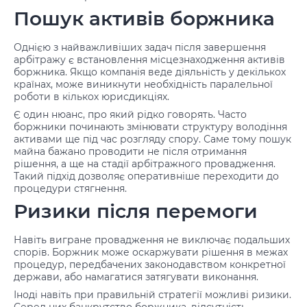
Пошук активів боржника
Однією з найважливіших задач після завершення
арбітражу є встановлення місцезнаходження активів
боржника. Якщо компанія веде діяльність у декількох
країнах, може виникнути необхідність паралельної
роботи в кількох юрисдикціях.
Є один нюанс, про який рідко говорять. Часто
боржники починають змінювати структуру володіння
активами ще під час розгляду спору. Саме тому пошук
майна бажано проводити не після отримання
рішення, а ще на стадії арбітражного провадження.
Такий підхід дозволяє оперативніше переходити до
процедури стягнення.
Ризики після перемоги
Навіть вигране провадження не виключає подальших
спорів. Боржник може оскаржувати рішення в межах
процедур, передбачених законодавством конкретної
держави, або намагатися затягувати виконання.
Іноді навіть при правильній стратегії можливі ризики.