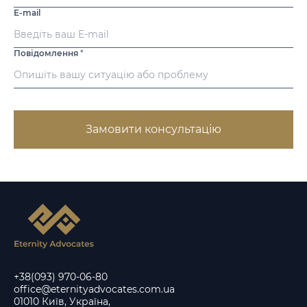
E-mail
Повідомлення
*
Замовити консультацію
+38(093) 970-06-80
office@eternityadvocates.com.ua
01010 Київ, Україна,