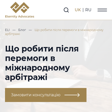
UK
|
RU
ELI
—
Блог
—
Що робити після перемоги в міжнародному
арбітражі
Що робити після
перемоги в
міжнародному
арбітражі
Замовити консультацію