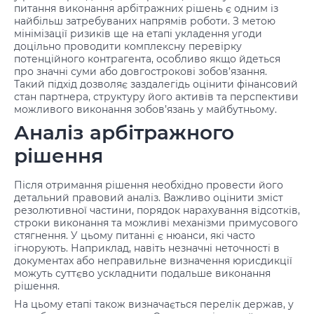
питання виконання арбітражних рішень є одним із
найбільш затребуваних напрямів роботи. З метою
мінімізації ризиків ще на етапі укладення угоди
доцільно проводити комплексну перевірку
потенційного контрагента, особливо якщо йдеться
про значні суми або довгострокові зобов’язання.
Такий підхід дозволяє заздалегідь оцінити фінансовий
стан партнера, структуру його активів та перспективи
можливого виконання зобов’язань у майбутньому.
Аналіз арбітражного
рішення
Після отримання рішення необхідно провести його
детальний правовий аналіз. Важливо оцінити зміст
резолютивної частини, порядок нарахування відсотків,
строки виконання та можливі механізми примусового
стягнення. У цьому питанні є нюанси, які часто
ігнорують. Наприклад, навіть незначні неточності в
документах або неправильне визначення юрисдикції
можуть суттєво ускладнити подальше виконання
рішення.
На цьому етапі також визначається перелік держав, у