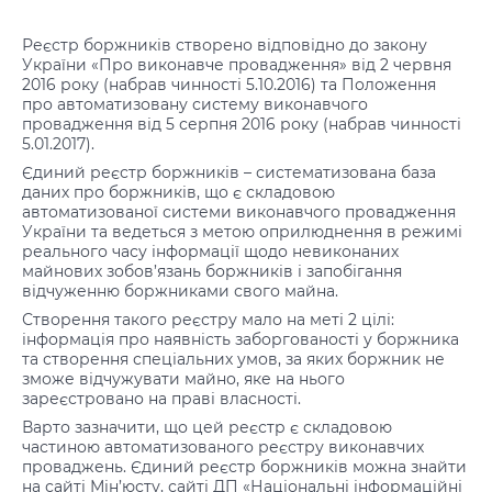
Реєстр боржників створено відповідно до закону
України «Про виконавче провадження» від 2 червня
2016 року (набрав чинності 5.10.2016) та Положення
про автоматизовану систему виконавчого
провадження від 5 серпня 2016 року (набрав чинності
5.01.2017).
Єдиний реєстр боржників – систематизована база
даних про боржників, що є складовою
автоматизованої системи виконавчого провадження
України та ведеться з метою оприлюднення в режимі
реального часу інформації щодо невиконаних
майнових зобов’язань боржників і запобігання
відчуженню боржниками свого майна.
Створення такого реєстру мало на меті 2 цілі:
інформація про наявність заборгованості у боржника
та створення спеціальних умов, за яких боржник не
зможе відчужувати майно, яке на нього
зареєстровано на праві власності.
Варто зазначити, що цей реєстр є складовою
частиною автоматизованого реєстру виконавчих
проваджень. Єдиний реєстр боржників можна знайти
на сайті Мін’юсту, сайті ДП «Національні інформаційні