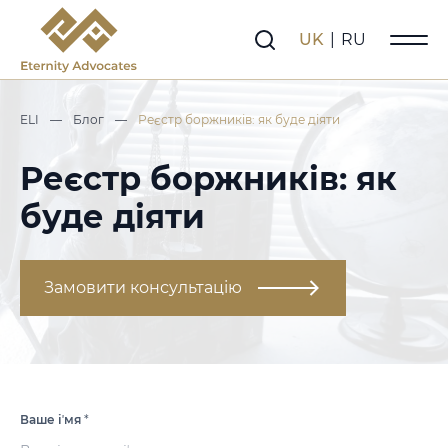
UK
|
RU
ELI
—
Блог
—
Реєстр боржників: як буде діяти
Реєстр боржників: як
буде діяти
Замовити консультацію
Ваше іʼмя
*