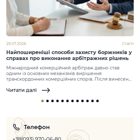
29.07.2026
Статті
Найпоширеніші способи захисту боржників у
справах про виконання арбітражних рішень
Міжнародний комерційний арбітраж давно став
одним із основних механізмів вирішення
транскордонних комерційних спорів. Після винесення
рішення наступним етапом стає його примусове
Читати далі
виконання. Саме на цій стадії нерідко виникають
заперечення з боку боржника, який намагається не
допустити або відтермінувати виконання іноземних
арбітражних рішень. Законодавство більшості держав
не передбачає можливості повторного розгляду
спору по суті, однак допускає…
Телефон
+38(093) 970-06-80