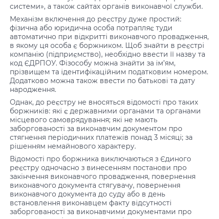
системи», а також сайтах органів виконавчої служби.
Механізм включення до реєстру дуже простий:
фізична або юридична особа потрапляє туди
автоматично при відкритті виконавчого провадження,
в якому ця особа є боржником. Щоб знайти в реєстрі
компанію (підприємство), необхідно ввести її назву та
код ЄДРПОУ. Фізособу можна знайти за ім’ям,
прізвищем та ідентифікаційним податковим номером.
Додатково можна також ввести по батькові та дату
народження.
Однак, до реєстру не вносяться відомості про таких
боржників: які є державними органами та органами
місцевого самоврядування; які не мають
заборгованості за виконавчим документом про
стягнення періодичних платежів понад 3 місяці; за
рішенням немайнового характеру.
Відомості про боржника виключаються з Єдиного
реєстру одночасно з винесенням постанови про
закінчення виконавчого провадження, повернення
виконавчого документа стягувачу, повернення
виконавчого документа до суду або в день
встановлення виконавцем факту відсутності
заборгованості за виконавчими документами про