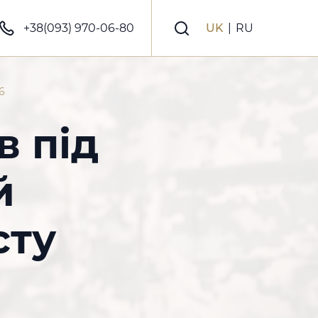
+38(093) 970-06-80
UK
|
RU
6
в під
й
сту