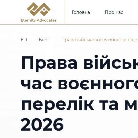
Головна
Про нас
ELI
—
Блог
—
Права військовослужбовців під ч
Права війсь
час воєнног
перелік та 
2026