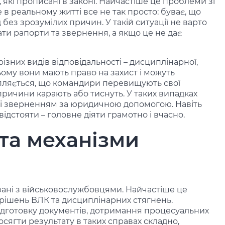
, які прописані в законі. Найчастіше це проблеми зі
 в реальному житті все не так просто: буває, що
без зрозумілих причин. У такій ситуації не варто
ати рапорти та звернення, а якщо це не дає
зних видів відповідальності – дисциплінарної,
ьому вони мають право на захист і можуть
апляється, що командири перевищують свої
причини карають або тиснуть. У таких випадках
и зі зверненням за юридичною допомогою. Навіть
відстояти – головне діяти грамотно і вчасно.
та механізми
зані з військовослужбовцями. Найчастіше це
рішень ВЛК та дисциплінарних стягнень.
дготовку документів, дотримання процесуальних
досягти результату в таких справах складно,