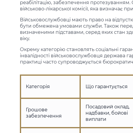
реабілітацію, забезпечення протезуванням.
військово-лікарської комісії, яка визначає пр
Військовослужбовці мають право на відпустку,
бути обмежена умовами служби. Також перед
визначеними підставами, серед яких стан зд
віку.
Окрему категорію становлять соціальні гаранті
інвалідності військовослужбовця держава гар
практиці часто супроводжується бюрократ
Категорія
Що гарантується
Посадовий оклад,
Грошове
надбавки, бойові
забезпечення
виплати