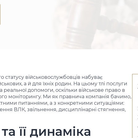
го статусу військовослужбовців набуває
кових, а й для їхніх родин. На цьому тлі
послуги
а реальної допомоги, оскільки
військове право
в
ного моніторингу. Ми як правнича компанія бачимо,
актними питаннями, а з конкретними ситуаціями:
ння ВЛК, звільнення, дисциплінарні стягнення,
та її динаміка