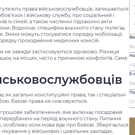
егулюють права військовослужбовців, залишаються
бов’язок і військову службу, про соціальний і
в їх сімей, а також численні підзаконні акти
орони. Водночас специфіка воєнного стану полягає
я. Зміни можуть стосуватися порядку мобілізації,
Ва
 порядку проходження медичних комісій.
и не завжди застосовуються однаково. Різниця
Но
працює на місцях, часто є причиною конфліктів. Саме
E-
ійськовослужбовців
По
як загальні конституційні права, так і спеціальні
бою, базові права не скасовуються.
 грошове забезпечення, яке включає посадовий
, передбачені на період воєнного стану. Питання
, особливо коли мова йде про бойові. Зберігається
ікування у військових і цивільних закладах,