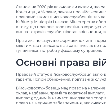
Станом на 2026 рік ключовими актами, що р
Конституція України, закони про військовий о
правовий захист військовослужбовців та члені
Кабінету Міністрів і накази Міністерства об
в тому, що правове поле постійно коригуєтьс
виплат, строків служби, підстав звільнення,
Практика показує, що формально чинні норм
між тим, що написано в законі, і тим, як це 
тут виникає потреба у фаховому супроводі.
Основні права в
Правовий статус військовослужбовця включає 
гарантії. Попри обмеження, пов’язані зі служ
Військовослужбовець має право на належне
оклад, надбавки, премії та додаткові виплати
виплат є одним із найчастіших джерел спорів
право на медичне забезпечення, включаючи л