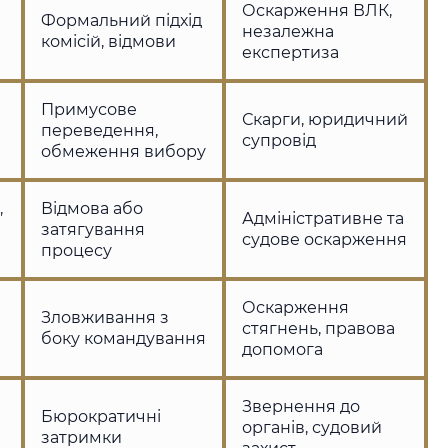
Оскарження ВЛК,
Формальний підхід
незалежна
комісій, відмови
експертиза
Примусове
Скарги, юридичний
переведення,
и
супровід
обмеження вибору
,
Відмова або
Адміністративне та
затягування
судове оскарження
процесу
Оскарження
Зловживання з
стягнень, правова
боку командування
допомога
Звернення до
Бюрократичні
органів, судовий
затримки