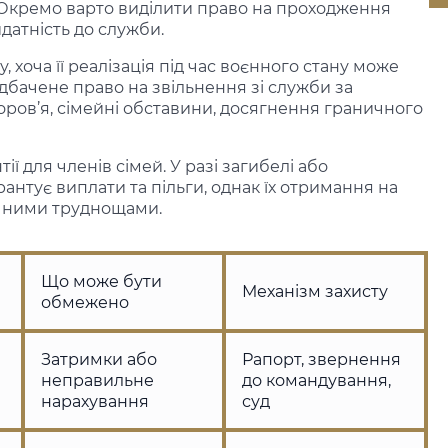
 Окремо варто виділити право на проходження
идатність до служби.
 хоча її реалізація під час воєнного стану може
бачене право на звільнення зі служби за
оров’я, сімейні обставини, досягнення граничного
ї для членів сімей. У разі загибелі або
антує виплати та пільги, однак їх отримання на
ичними труднощами.
Що може бути
Механізм захисту
обмежено
Затримки або
Рапорт, звернення
неправильне
до командування,
нарахування
суд