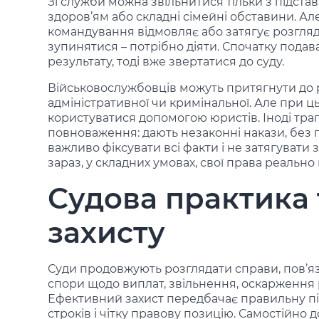
Зі служби можна звільнитися тільки з підстав
здоров’ям або складні сімейні обставини. Але
командування відмовляє або затягує розгляд 
зупинятися – потрібно діяти. Спочатку подав
результату, тоді вже звертатися до суду.
Військовослужбовців можуть притягнути до рі
адміністративної чи кримінальної. Але при ц
користуватися допомогою юристів. Іноді тр
повноваження: дають незаконні накази, без 
важливо фіксувати всі факти і не затягуват
зараз, у складних умовах, свої права реально 
Судова практика 
захисту
Суди продовжують розглядати справи, пов’я
спори щодо виплат, звільнення, оскарження 
Ефективний захист передбачає правильну пі
строків і чітку правову позицію. Самостійно 