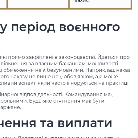
захист
у період воєнного
кі прямо закріплені в законодавстві. Йдеться про
звільнення за власним бажанням, можливості
 ці обмеження не є безумовними. Наприклад, наказ
го наказу не лише не є обов’язком, а й може
ливий аспект, який часто ігнорується на практиці.
нарної відповідальності. Командування має
трольними. Будь-яке стягнення має бути
каржене.
чення та виплати