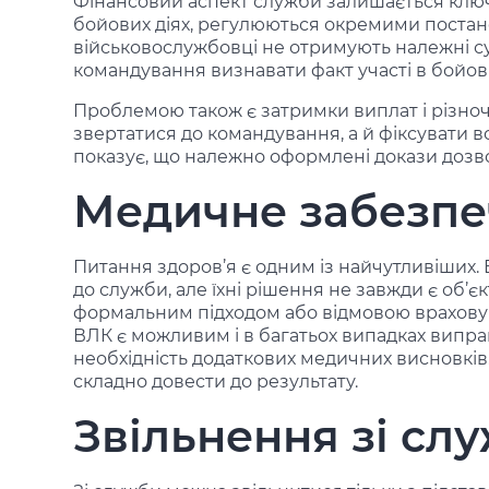
Фінансовий аспект служби залишається ключо
бойових діях, регулюються окремими постано
військовослужбовці не отримують належні 
командування визнавати факт участі в бойови
Проблемою також є затримки виплат і різно
звертатися до командування, а й фіксувати 
показує, що належно оформлені докази дозво
Медичне забезпе
Питання здоров’я є одним із найчутливіших. 
до служби, але їхні рішення не завжди є об’
формальним підходом або відмовою врахову
ВЛК є можливим і в багатьох випадках випра
необхідність додаткових медичних висновків.
складно довести до результату.
Звільнення зі сл