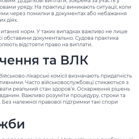
вим. Додаткові виплати, зокрема за участь у
вами уряду. На практиці виникають ситуації, коли
суми через помилки в документах або небажання
х діях.
читання норм. У таких випадках важливо не лише
всі обставини документально. Судова практика
ляють відстояти право на виплати.
чення та ВЛК
Військово-лікарські комісії визначають придатність
єктивними. Часто військовослужбовці стикаються з
вати реальний стан здоров’я. Оскарження рішень
вданим. Важливо розуміти процедуру, строки та
 Без належної правової підтримки такі спори
ужби