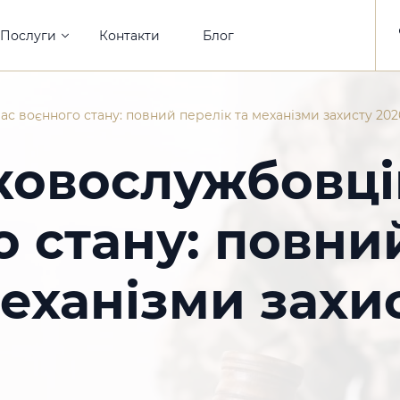
Послуги
Контакти
Блог
ас воєнного стану: повний перелік та механізми захисту 202
ковослужбовці
о стану: повни
механізми захи