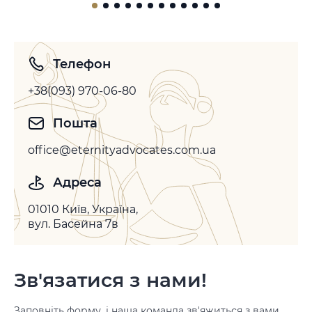
допустити або відтермінувати виконання іноземних
арбітражних рішень. Законодавство більшості держав
не передбачає можливості повторного розгляду
спору по суті, однак допускає…
Телефон
+38(093) 970-06-80
Пошта
office@eternityadvocates.com.ua
Адреса
01010 Київ, Україна,
вул. Басейна 7в
Зв'язатися з нами!
Заповніть форму, і наша команда зв'яжиться з вами