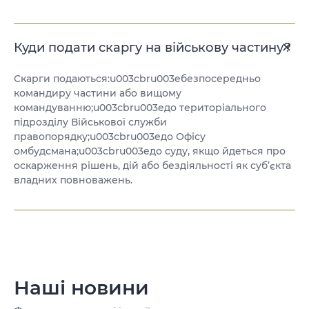
Куди подати скаргу на військову частину?
Скарги подаються:u003cbru003eбезпосередньо
командиру частини або вищому
командуванню;u003cbru003eдо територіального
підрозділу Військової служби
правопорядку;u003cbru003eдо Офісу
омбудсмана;u003cbru003eдо суду, якщо йдеться про
оскарження рішень, дій або бездіяльності як суб’єкта
владних повноважень.
Наші новини