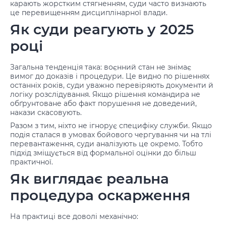
карають жорстким стягненням, суди часто визнають
це перевищенням дисциплінарної влади.
Як суди реагують у 2025
році
Загальна тенденція така: воєнний стан не знімає
вимог до доказів і процедури. Це видно по рішеннях
останніх років, суди уважно перевіряють документи й
логіку розслідування. Якщо рішення командира не
обґрунтоване або факт порушення не доведений,
накази скасовують.
Разом з тим, ніхто не ігнорує специфіку служби. Якщо
подія сталася в умовах бойового чергування чи на тлі
перевантаження, суди аналізують це окремо. Тобто
підхід зміщується від формальної оцінки до більш
практичної.
Як виглядає реальна
процедура оскарження
На практиці все доволі механічно: