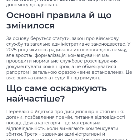
допомогу до адвоката
.
Основні правила й що
змінилося
За основу беруться статути, закон про військову
службу та загальне адміністративне законодавство. У
2025 році якихось радикальних нововведень немає,
але зростає формалізація: командування має
проводити нормальне службове розслідування,
документувати кожен крок, а не обмежуватися
рапортом і загальною фразою «вина встановлена». Це
вже звична вимога і суди її підтримують.
Що саме оскаржують
найчастіше?
Переважно йдеться про дисциплінарні стягнення:
догани, позбавлення премій, питання відповідності
посаді. Друга категорія – це матеріальна
відповідальність, коли вимагають компенсувати
збитки. Третя – зазвичай адміністративні й
кримінальні справи, але там свої окремі процедури.