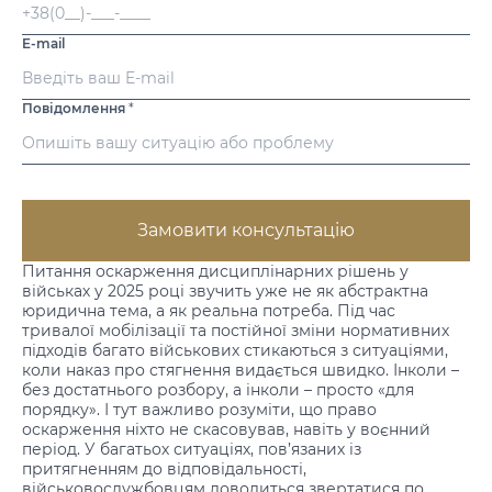
E-mail
Повідомлення
*
Замовити консультацію
Питання оскарження дисциплінарних рішень у
військах у 2025 році звучить уже не як абстрактна
юридична тема, а як реальна потреба. Під час
тривалої мобілізації та постійної зміни нормативних
підходів багато військових стикаються з ситуаціями,
коли наказ про стягнення видається швидко. Інколи –
без достатнього розбору, а інколи – просто «для
порядку». І тут важливо розуміти, що право
оскарження ніхто не скасовував, навіть у воєнний
період. У багатьох ситуаціях, пов’язаних із
притягненням до відповідальності,
військовослужбовцям доводиться звертатися по