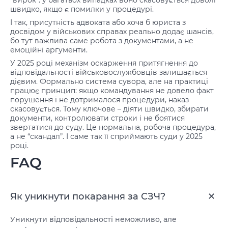
“вирок”: у багатьох випадках воно скасовується доволі
швидко, якщо є помилки у процедурі.
І так, присутність адвоката або хоча б юриста з
досвідом у військових справах реально додає шансів,
бо тут важлива саме робота з документами, а не
емоційні аргументи.
У 2025 році механізм оскарження притягнення до
відповідальності військовослужбовців залишається
дієвим. Формально система сувора, але на практиці
працює принцип: якщо командування не довело факт
порушення і не дотрималося процедури, наказ
скасовується. Тому ключове – діяти швидко, збирати
документи, контролювати строки і не боятися
звертатися до суду. Це нормальна, робоча процедура,
а не “скандал”. І саме так її сприймають суди у 2025
році.
FAQ
Як уникнути покарання за СЗЧ?
Уникнути відповідальності неможливо, але