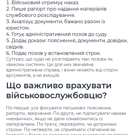
Військовий отримує наказ.
Пише рапорт про надання матеріалів
службового розслідування.
Аналізує документи, бажано разом із
юристом.
Готує адміністративний позов до суду.
Додає докази: пояснення, документи, довідки,
свідків.
Подає позов у встановлений строк.
Суттєво, що суди не розглядають такі позови як
«виклик системі». Це для них звичайна
адміністративна справа, і вони чекають від сторін
аргументів, а не емоцій.
Що важливо врахувати
військовослужбовцю?
По-перше, усе фіксувати письмово: пояснення,
рапорти, звернення. По-друге, не підписувати накази
«механічно», якщо не дали ознайомитись із
матеріалами. По-третє, перевіряти, чи дотримані
строки. По-четверте, не сприймати стягнення як