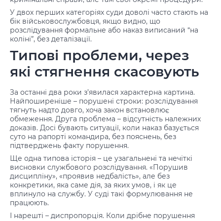
У двох перших категоріях суди доволі часто стають на
бік військовослужбовця, якщо видно, що
розслідування формальне або наказ виписаний “на
коліні”, без деталізації.
Типові проблеми, через
які стягнення скасовують
За останні два роки з’явилася характерна картина.
Найпоширеніше – порушені строки: розслідування
тягнуть надто довго, хоча закон встановлює
обмеження. Друга проблема – відсутність належних
доказів. Досі бувають ситуації, коли наказ базується
суто на рапорті командира, без пояснень, без
підтверджень факту порушення.
Ще одна типова історія – це узагальнені та нечіткі
висновки службового розслідування. «Порушив
дисципліну», «проявив недбалість», але без
конкретики, яка саме дія, за яких умов, і як це
вплинуло на службу. У суді такі формулювання не
працюють.
І нарешті – диспропорція. Коли дрібне порушення