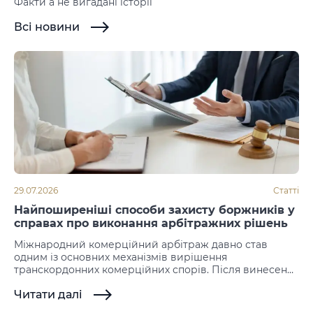
Факти а не вигадані історії
Всі новини
29.07.2026
Статті
Найпоширеніші способи захисту боржників у
справах про виконання арбітражних рішень
Міжнародний комерційний арбітраж давно став
одним із основних механізмів вирішення
транскордонних комерційних спорів. Після винесення
рішення наступним етапом стає його примусове
Читати далі
виконання. Саме на цій стадії нерідко виникають
заперечення з боку боржника, який намагається не