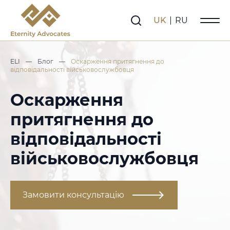
UK
|
RU
ELI
—
Блог
—
Оскарження притягнення до
відповідальності військовослужбовця
Оскарження
притягнення до
відповідальності
військовослужбовця
Замовити консультацію