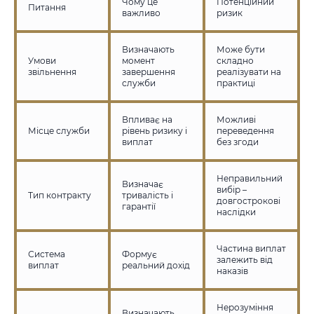
Чому це
Потенційний
Питання
важливо
ризик
Визначають
Може бути
Умови
момент
складно
звільнення
завершення
реалізувати на
служби
практиці
Впливає на
Можливі
Місце служби
рівень ризику і
переведення
виплат
без згоди
Неправильний
Визначає
вибір –
Тип контракту
тривалість і
довгострокові
гарантії
наслідки
Частина виплат
Система
Формує
залежить від
виплат
реальний дохід
наказів
Нерозуміння
Визначають