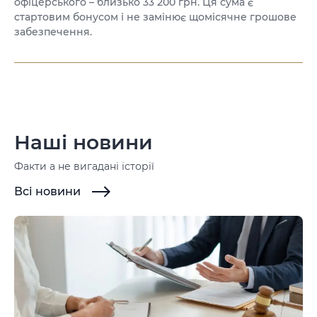
офіцерського – близько 33 200 грн. Ця сума є
стартовим бонусом і не замінює щомісячне грошове
забезпечення.
Наші новини
Факти а не вигадані історії
Всі новини