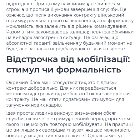
підрозділів. При цьому важливим є не лише сам
строк, а й прописані умови завершення служби. Це
означає, що після виконання контракту військовий
отримує реальне право на звільнення, а не формальну
можливість, яка залежить від рішень командування.
Разом з тим, законодавець залишає певні запобіжники
на випадок загострення ситуації. Це означає, що
абсолютної гарантії звільнення у будь-який момент не
буде, але загальна передбачуваність значно зросте.
Відстрочка від мобілізації:
стимул чи формальність
Окремий блок змін стосується тих, хто підписує
контракт добровільно. Для них передбачається
механізм відстрочки від мобілізації після завершення
контракту. Це має стати додатковим стимулом для
залучення нових кадрів.
Ідея проста: людина виконує визначений обсяг
служби, після чого отримує певний період, протягом
якого її не можуть повторно мобілізувати. На практиці
це виглядає як своєрідна «пауза», яка дає можливість
повернутися до цивільного життя. Однак саме тут