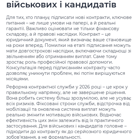
військових і кандидатів
Для тих, хто планує підписати нові контракти, ключове
питання – не лише умови на папері, а й реальні
гарантії. Важливо оцінювати не тільки фінансову
складову, а й правові наслідки. Контракт – це
юридичний документ, який визначає ваше становище
на роки вперед. Помилки на етапі підписання можуть
мати довгострокові наслідки, включаючи складнощі зі
звільненням або отриманням виплат. Саме тому
зростає роль професійної правової допомоги.
Консультація перед підписанням контракту часто
дозволяє уникнути проблем, які потім вирішуються
місяцями.
Реформа контрактної служби у 2026 році – це крок у
правильному напрямку, але не завершене рішення.
Вона робить систему більш зрозумілою, але не усуває
всіх ризиків. Фіксовані строки служби, відстрочка від
мобілізації та оновлена система виплат можуть
реально змінити мотивацію військових. Водночас
ефективність цих змін залежить від їх практичного
застосування. Для військових і кандидатів головне –
підходити до контракту як до серйозного юридичного
зобов’язання, а не формальності.