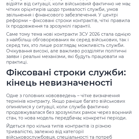
відійти від ситуації, коли військовий фактично не має
чітких орієнтирів щодо тривалості служби, умов
звільнення і фінансового забезпечення. У центрі
реформи – фіксовані строки контрактів, чіткі правила
їх продовження та зрозумілі гарантії.
Саме тому тема нові контракти ЗСУ 2026 стала однією
з найбільш обговорюваних як серед військових, так і
серед тих, хто лише розглядає можливість служби.
Очікування високі, але важливо розділяти політичні
заяви і реальні механізми, які будуть працювати на
практиці.
Фіксовані строки служби:
кінець невизначеності
Одне з головних нововведень – чітке визначення
термінів контракту. Якщо раніше багато військових
опинялися у ситуації, коли служба фактично
продовжувалася без зрозумілих рамок через воєнний
стан, то нова модель передбачає конкретні періоди.
Йдеться про кілька типів контрактів із різною
тривалістю, залежно від категорії
військовослужбовця, спеціальності та потреб