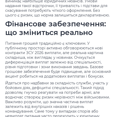
виникає найбільше юридичних нюансів. Умови
надання такої відстрочки, її тривалість і підстави для
скасування потребують чіткого оформлення. Без
цього є ризик, що норма залишиться декларативною.
Фінансове забезпечення:
що зміниться реально
Питання грошей традиційно є ключовим. У
публічному просторі активно обговорюються нові
контракти ЗСУ 2026 виплати, але реальна картина
складніша, ніж виглядає у новинах. Очікується
диференціація виплат залежно від спеціальності,
рівня підготовки і зони виконання завдань. Базове
грошове забезпечення буде підвищене, але основний
акцент робиться на додаткових виплатах і бонусах.
Йдеться про надбавки за складність служби, участь у
бойових діях, дефіцитні спеціальності. Такий підхід
дозволяє гнучко реагувати на потреби армії, але
водночас створює ризик нерівності між військовими.
Важливо розуміти, що значна частина виплат
залежить від внутрішніх наказів і рішень
командування. Саме тому у випадках спорів або
невиплат питання часто переходить у юридичну