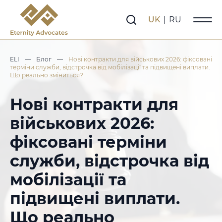
UK
|
RU
ELI
—
Блог
—
Нові контракти для військових 2026: фіксовані
терміни служби, відстрочка від мобілізації та підвищені виплати.
Що реально зміниться?
Нові контракти для
військових 2026:
фіксовані терміни
служби, відстрочка від
мобілізації та
підвищені виплати.
Що реально