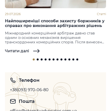
29.07.2026
Статті
Найпоширеніші способи захисту боржників у
справах про виконання арбітражних рішень
Міжнародний комерційний арбітраж давно став
одним із основних механізмів вирішення
транскордонних комерційних спорів. Після винесення
рішення наступним етапом стає його примусове
Читати далі
виконання. Саме на цій стадії нерідко виникають
заперечення з боку боржника, який намагається не
допустити або відтермінувати виконання іноземних
арбітражних рішень. Законодавство більшості держав
не передбачає можливості повторного розгляду
спору по суті, однак допускає…
Телефон
+38(093) 970-06-80
Пошта
office@eternityadvocates.com.ua