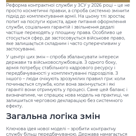
Реформа контрактної служби у ЗСУ у 2026 році – це не
просто косметичні правки, а спроба системно змінити
підхід до комплектування армії. На цьому тлі зростає
попит на
послуги юриста
, адже питання оформлення
служби, соціальних гарантій і звільнення дедалі
частіше переходять у площину права. Особливо це
стосується сфер, де застосовується
військове право
,
яке залишається складним і часто суперечливим у
застосуванні.
У центрі цих змін – спроба збалансувати інтереси
держави та військовослужбовців. З одного боку,
армія потребує стабільного кадрового ресурсу і
передбачуваності у комплектуванні підрозділів. З
іншого – люди очікують зрозумілих правил гри: коли
починається служба, коли вона закінчується і які
гарантії вони отримують у процесі. Саме цей баланс і
визначатиме, чи спрацює нова модель на практиці, чи
залишиться черговою декларацією без системного
ефекту.
Загальна логіка змін
Ключова ідея нової моделі – зробити контрактну
службу більш передбачуваною. Держава намагається