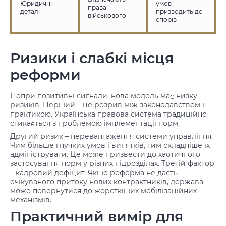
Юридичні
умов
права
деталі
призводить до
військового
спорів
Ризики і слабкі місця
реформи
Попри позитивні сигнали, нова модель має низку
ризиків. Перший – це розрив між законодавством і
практикою. Українська правова система традиційно
стикається з проблемою імплементації норм.
Другий ризик – перевантаження системи управління.
Чим більше гнучких умов і винятків, тим складніше їх
адмініструвати. Це може призвести до хаотичного
застосування норм у різних підрозділах. Третій фактор
– кадровий дефіцит. Якщо реформа не дасть
очікуваного притоку нових контрактників, держава
може повернутися до жорсткіших мобілізаційних
механізмів.
Практичний вимір для